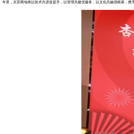
年里，京苏两地将以技术共进促提升，以管理共建优服务，以文化共融强根基，携