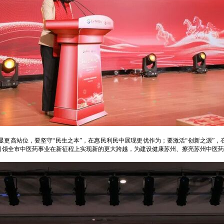
更高站位，要坚守“民生之本”，在惠民利民中展现更优作为；要激活“创新之源”，
引领全市中医药事业在新征程上实现新的更大跨越，为建设健康苏州、擦亮苏州中医药