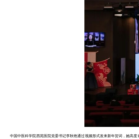
中国中医科学院西苑医院党委书记李秋艳通过视频形式发来新年贺词，她高度肯