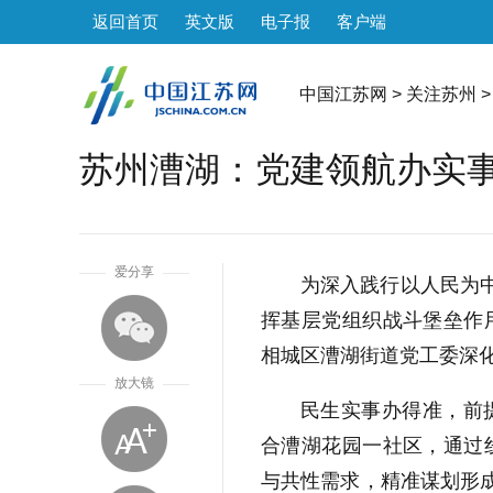
返回首页
英文版
电子报
客户端
中国江苏网
>
关注苏州
>
苏州漕湖：党建领航办实事
1
爱分享
为深入践行以人民为中
挥基层党组织战斗堡垒作
相城区漕湖街道党工委深
放大镜
民生实事办得准，前
合漕湖花园一社区，通过
与共性需求，精准谋划形成