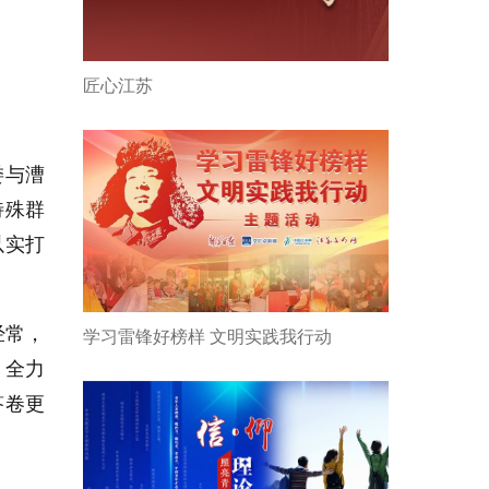
匠心江苏
委与漕
特殊群
以实打
经常，
学习雷锋好榜样 文明实践我行动
，全力
答卷更