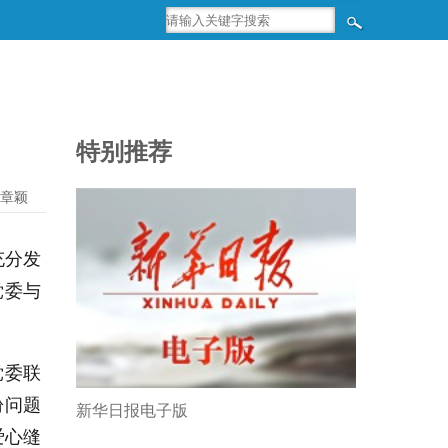
特别推荐
章颖
充分发
党委与
党委联
盼问题
新华日报电子版
爱心缝