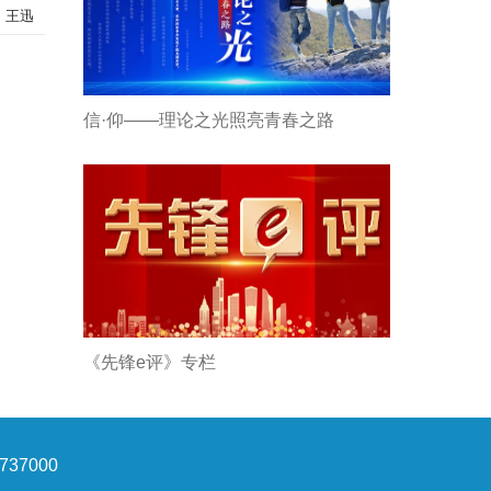
：王迅
信·仰——理论之光照亮青春之路
《先锋e评》专栏
37000