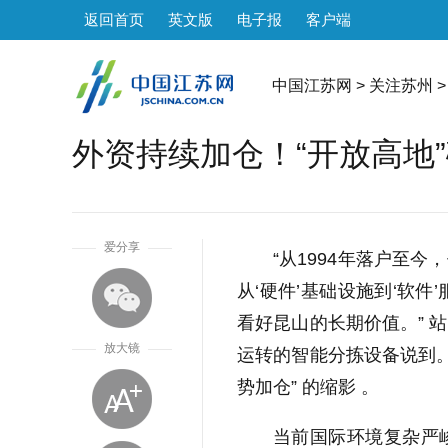
返回首页
英文版
电子报
客户端
中国江苏网
>
关注苏州
>
外资持续加仓！“开放高地
1
爱分享
“从1994年落户至
从‘硬件’基础设施到‘软
看好昆山的长期价值。” 
放大镜
运转的智能分拣设备说到。
势加仓” 的缩影 。
当前国际环境复杂严