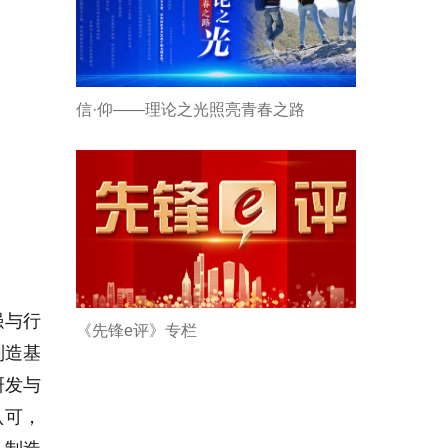
信·仰——理论之光照亮青春之路
强与行
《先锋e评》专栏
制造基
研发与
认可，