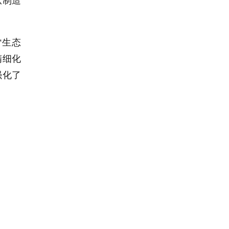
从制造
“生态
精细化
强化了