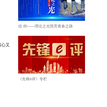
信·仰——理论之光照亮青春之路
省心又
《先锋e评》专栏