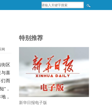
特别推荐
苏网
着街区
里与喜
事们而
短”，
阵地，
新华日报电子版