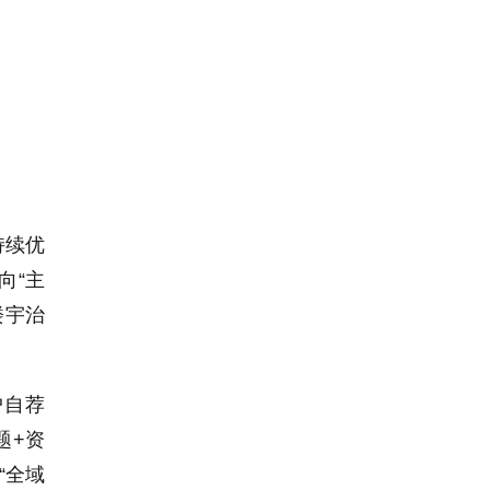
持续优
向“主
楼宇治
户自荐
题+资
“全域