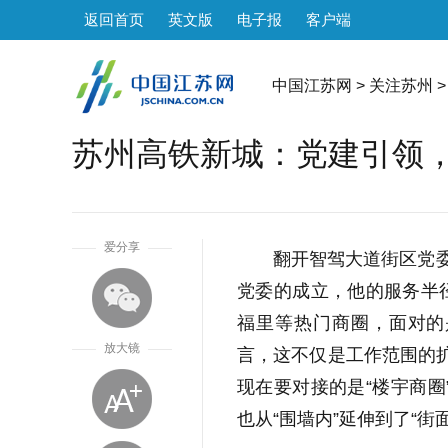
返回首页
英文版
电子报
客户端
中国江苏网
>
关注苏州
>
苏州高铁新城：党建引领，
1
爱分享
翻开智驾大道街区党委
党委的成立，他的服务半
福里等热门商圈，面对的
放大镜
言，这不仅是工作范围的扩
现在要对接的是“楼宇商圈
也从“围墙内”延伸到了“街