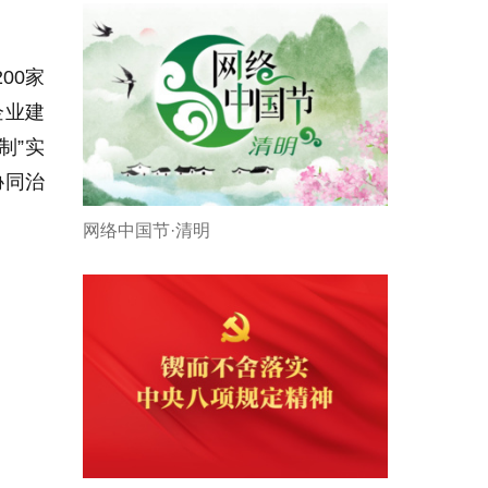
00家
企业建
制”实
协同治
网络中国节·清明