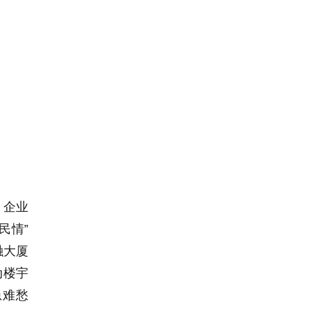
、企业
民情”
融大厦
动楼宇
急难愁