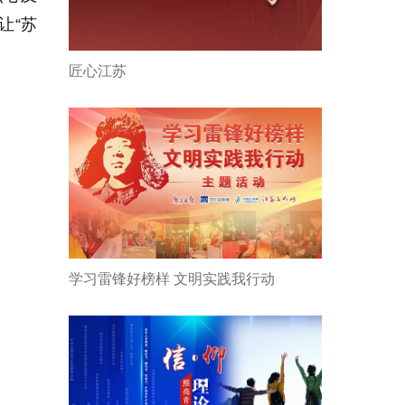
让“苏
匠心江苏
学习雷锋好榜样 文明实践我行动