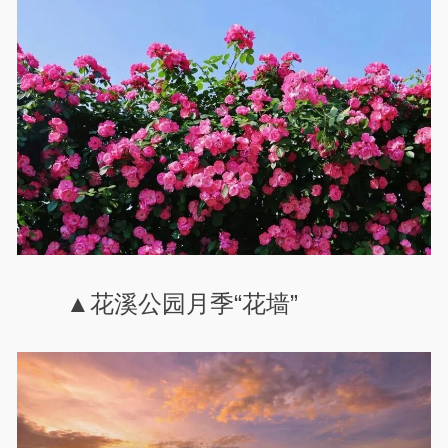
▲花溪公园月季“花墙”