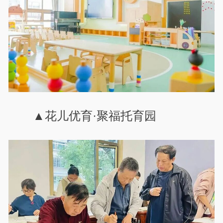
▲花儿优育·聚福托育园