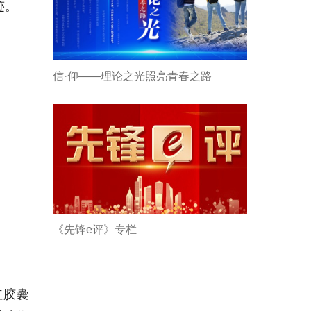
迹。
信·仰——理论之光照亮青春之路
《先锋e评》专栏
红胶囊