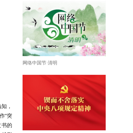
网络中国节·清明
熟知，
作”突
文书的