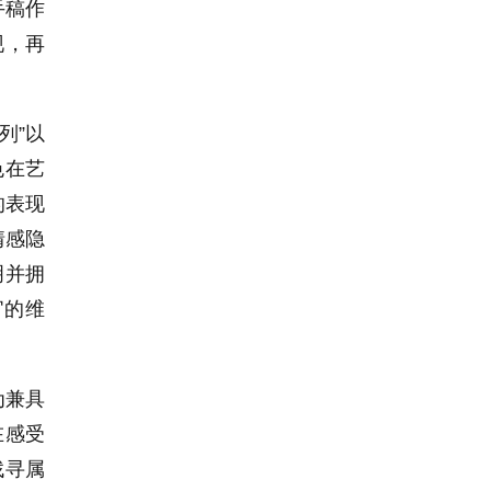
手稿作
现，再
列”以
色在艺
的表现
情感隐
明并拥
官的维
为兼具
在感受
找寻属