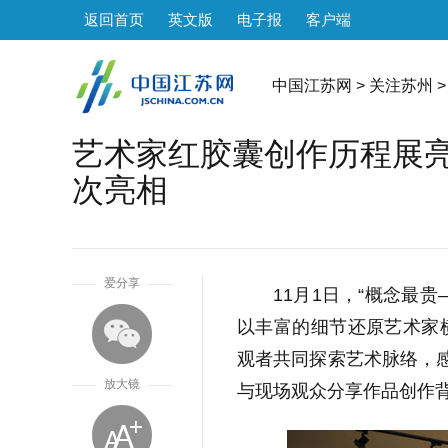
返回首页
英文版
电子报
客户端
中国江苏网
>
关注苏州
>
艺术家红胶囊创作历程展亮
次亮相
1
爱分享
11月1日，“概念最
以丰富的细节还原艺术家
观者共同探索艺术脉络，感
放大镜
与现场观众分享作品创作