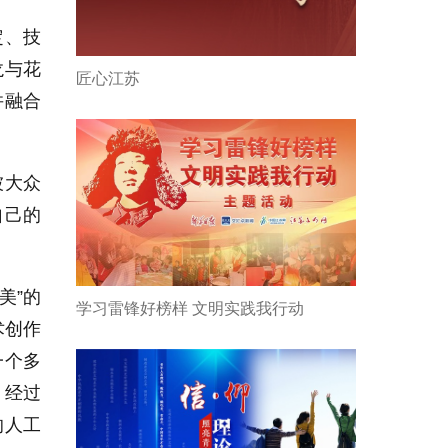
定、技
龙与花
匠心江苏
并融合
被大众
自己的
美”的
学习雷锋好榜样 文明实践我行动
术创作
一个多
，经过
的人工