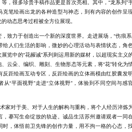
等，很多珍贵手稿作品更是首次亮相。其中，“龙系列”
马克笔绘画出龙的各种造型与神态，到有内容的创作呈
龙的动态思考过程被全方位展现。
，致力于创造出一个新的深度世界。走进展场，“伤痕系
带给人们生活的影响，微妙的心理活动与表情状态，角
展览中的“花赧诫”系列则运用新的媒材，以超现实主义
、云朵、编织、雕刻、生物形态等元素，将“花”转化为
有反距绘画互动专区，反距绘画的立体画模由红胶囊发
从“平面视野”走进“立体视野”，体验到不同空间与感
艺术家对于美、对于人生的解构与重构，将个人经历淬炼
言，摹写生命绽放的轨迹。诚品生活苏州邀请观者一同
同时，体悟前卫先锋的创作力量，用不拘一格的心态，