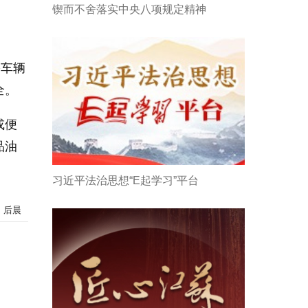
锲而不舍落实中央八项规定精神
害车辆
全。
或便
品油
习近平法治思想“E起学习”平台
：后晨