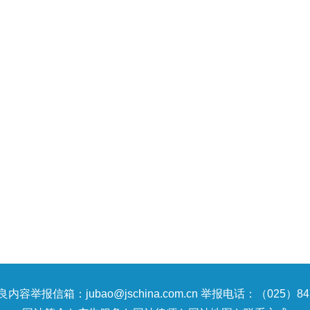
内容举报信箱：jubao@jschina.com.cn 举报电话：（025）847