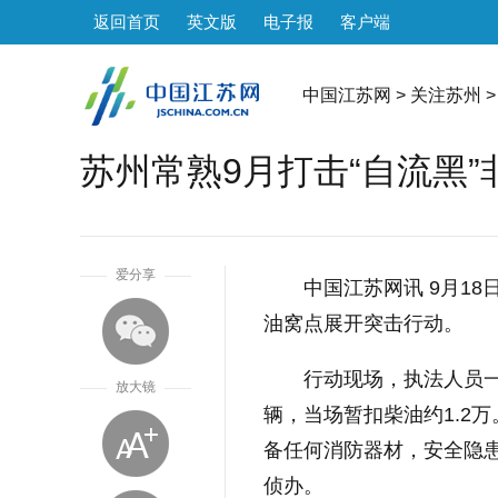
返回首页
英文版
电子报
客户端
中国江苏网
>
关注苏州
>
苏州常熟9月打击“自流黑”
1
爱分享
中国江苏网讯 9月1
油窝点展开突击行动。
行动现场，执法人员一
放大镜
辆，当场暂扣柴油约1.2
备任何消防器材，安全隐
侦办。