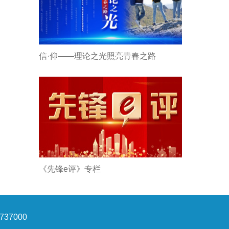
信·仰——理论之光照亮青春之路
《先锋e评》专栏
37000