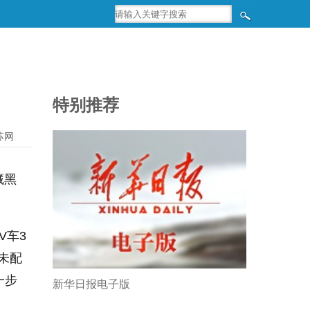
特别推荐
苏网
藏黑
V车3
未配
一步
新华日报电子版