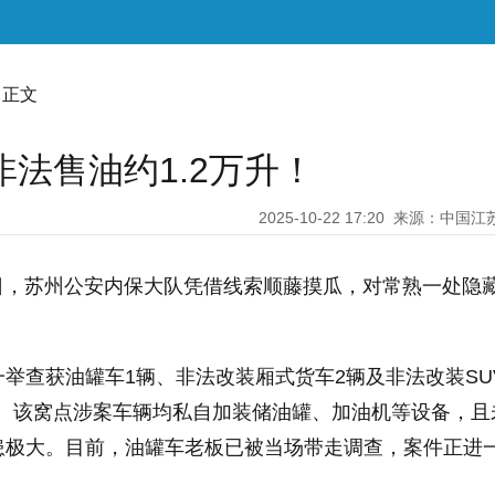
 正文
非法售油约1.2万升！
2025-10-22 17:20
来源：中国江
8日，苏州公安内保大队凭借线索顺藤摸瓜，对常熟一处隐
举查获油罐车1辆、非法改装厢式货车2辆及非法改装SU
万。该窝点涉案车辆均私自加装储油罐、加油机等设备，且
患极大。目前，油罐车老板已被当场带走调查，案件正进