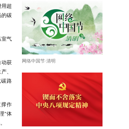
费用超
品的碳
温室气
网络中国节·清明
自动获
生产、
减碳路
支撑作
理”体
码。