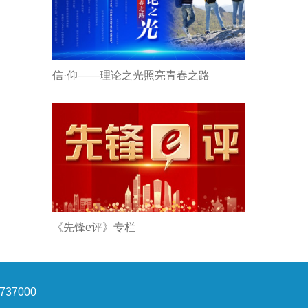
信·仰——理论之光照亮青春之路
《先锋e评》专栏
37000