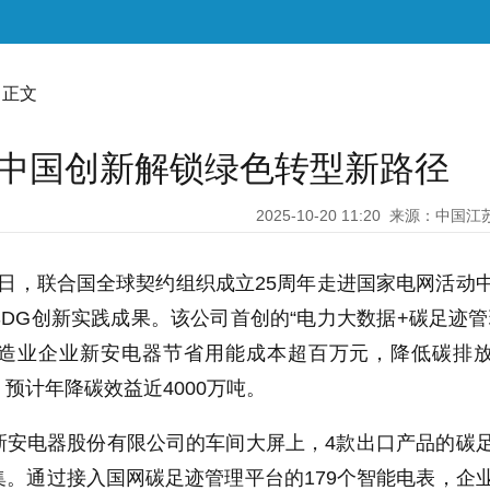
 正文
：中国创新解锁绿色转型新路径
2025-10-20 11:20
来源：中国江
17日，联合国全球契约组织成立25周年走进国家电网活动
DG创新实践成果。该公司首创的“电力大数据+碳足迹管
造业企业新安电器节省用能成本超百万元，降低碳排
预计年降碳效益近4000万吨。
新安电器股份有限公司的车间大屏上，4款出口产品的碳
。通过接入国网碳足迹管理平台的179个智能电表，企