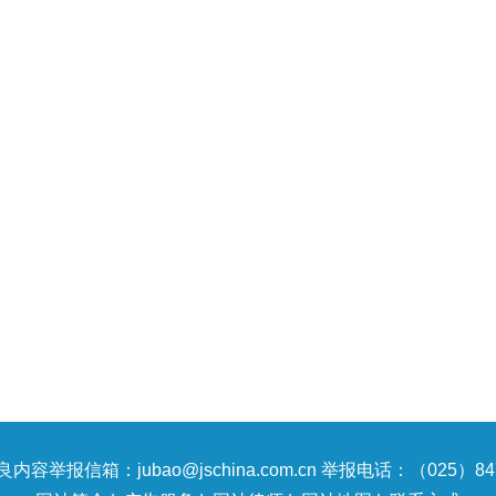
内容举报信箱：jubao@jschina.com.cn 举报电话：（025）847