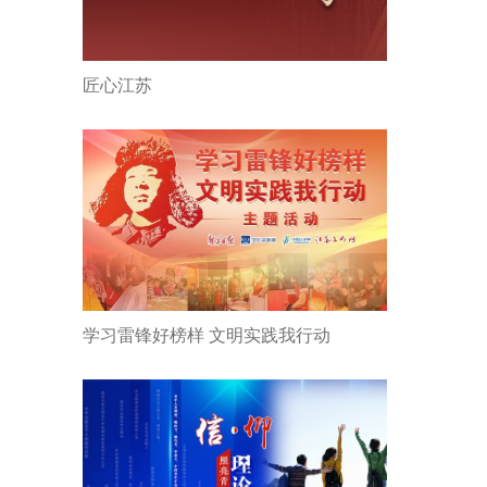
匠心江苏
学习雷锋好榜样 文明实践我行动