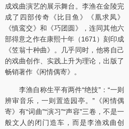
成戏曲演艺的展示舞台。李渔在金陵完
成了四部传奇《比目鱼》《凰求凤》
《慎鸾交》和《巧团圆》，连同其他六
部得意之作在康熙十年（1671）刻印成
《笠翁十种曲》。几乎同时，他将自己
的戏曲创作、实践上升为理论，出版了
畅销著作《闲情偶寄》。
李渔自称生平有两件“绝技”：“一则
辨审音乐，一则置造园亭。”《闲情偶
寄》有“词曲”“演习”“声容”三卷，不是一
般文人的闭门造车，而是李渔戏曲创