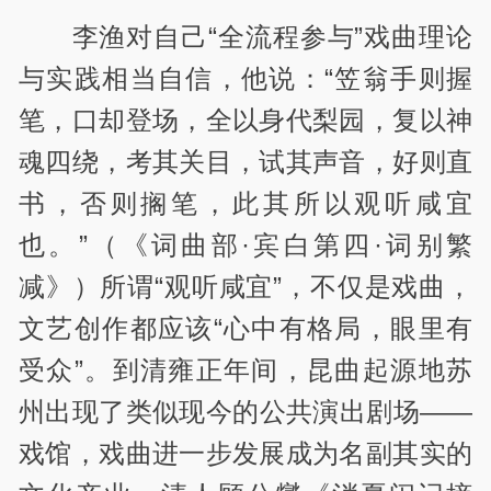
李渔对自己“全流程参与”戏曲理论
与实践相当自信，他说：“笠翁手则握
笔，口却登场，全以身代梨园，复以神
魂四绕，考其关目，试其声音，好则直
书，否则搁笔，此其所以观听咸宜
也。”（《词曲部·宾白第四·词别繁
减》）所谓“观听咸宜”，不仅是戏曲，
文艺创作都应该“心中有格局，眼里有
受众”。到清雍正年间，昆曲起源地苏
州出现了类似现今的公共演出剧场——
戏馆，戏曲进一步发展成为名副其实的