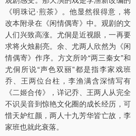
观剧感受。那天演的戏是李渔新改编的
《明珠记·煎茶》。他显然很得意，将
改本附录在《闲情偶寄》中。观剧的文
人们兴致高涨。尤侗是近视眼，一再要
求将火烛剔亮。余、尤两人欣然为《闲
情偶寄》作序。方文所吟“两三秦女”和
尤侗所说“声色双丽”都是指李家戏班
乔、王两位台柱，李渔满含深情写有
《二姬合传》，详记乔、王两人从完全
不识吴音到惊艳文化圈的成长经历，可
惜天妒红颜，两人十九芳华皆亡故，李
家班也就此衰落。