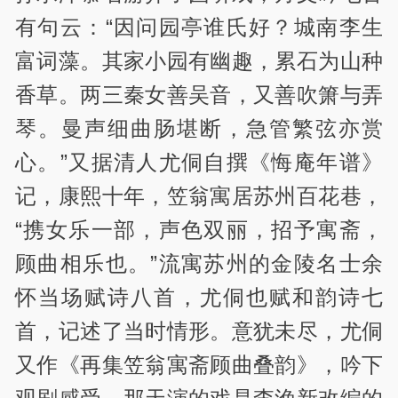
有句云：“因问园亭谁氏好？城南李生
富词藻。其家小园有幽趣，累石为山种
香草。两三秦女善吴音，又善吹箫与弄
琴。曼声细曲肠堪断，急管繁弦亦赏
心。”又据清人尤侗自撰《悔庵年谱》
记，康熙十年，笠翁寓居苏州百花巷，
“携女乐一部，声色双丽，招予寓斋，
顾曲相乐也。”流寓苏州的金陵名士余
怀当场赋诗八首，尤侗也赋和韵诗七
首，记述了当时情形。意犹未尽，尤侗
又作《再集笠翁寓斋顾曲叠韵》，吟下