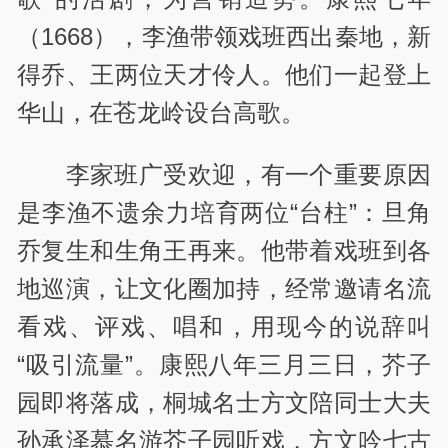
（1668），李渔带领戏班西出秦地，新
得乔、王两位天才伶人。他们一起登上
华山，在苍龙岭设台高歌。
李家班广受欢迎，有一个重要原因
是李渔不遗余力培育两位“台柱”：旦角
乔复生和生角王再来。他带着戏班到各
地巡演，让文化圈加持，经常邀请名流
看戏、评戏、唱和，用现今的说辞叫
“吸引流量”。康熙八年三月三日，芥子
园即将落成，桐城名士方文陪同士大夫
孙承泽慕名游芥子园听戏，方文吟七古