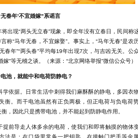
是‘无春年’不宜婚嫁”系谣言
年将出现“两头无立春”现象，即全年没有立春日，民间称
传言称“马年无春，不宜嫁娶”。事实上，“马年无春”是农
无春年”“两头春”平均每19年出现7次，与吉凶无关。公
婚嫁”等无稽之谈。（来源：“北京网络举报”微信公众号）
干电池，就能中和电荷防静电？
科学依据。日常生活中刺得我们麻酥酥的静电，多因衣
失衡。而干电池虽然有正负两极，但正电荷与负电荷
失衡，因此只是携带电池，并不能起到防静电作用。
于提前导走人体多余的电荷，使我们和即将触摸的物体
方法是：在口袋里常备一把钥匙，在接触门把手等金