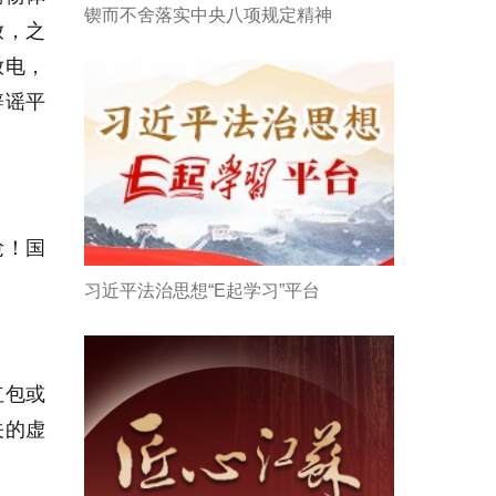
锲而不舍落实中央八项规定精神
放，之
放电，
辟谣平
抢！国
习近平法治思想“E起学习”平台
红包或
关的虚