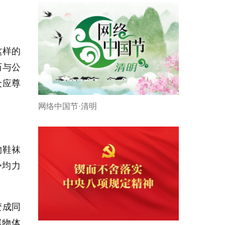
这样的
历与公
众应尊
网络中国节·清明
物鞋袜
势均力
变成同
属物体