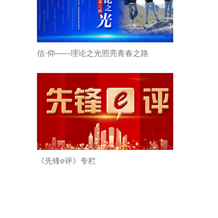
信·仰——理论之光照亮青春之路
《先锋e评》专栏