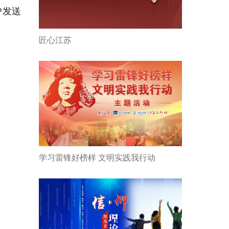
户发送
匠心江苏
学习雷锋好榜样 文明实践我行动