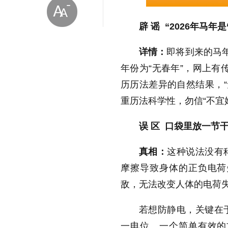
辟 谣 “2026年马年
详情：
即将到来的马
年份为“无春年”，网上有
历历法差异的自然结果，“
放大字体
重历法科学性，勿信“不宜
缩小字体
误 区 口袋里放一节
真相：
这种说法没有
摩擦导致身体的正负电荷
敌，无法改变人体的电荷
若想防静电，关键在
一电位。一个简单有效的