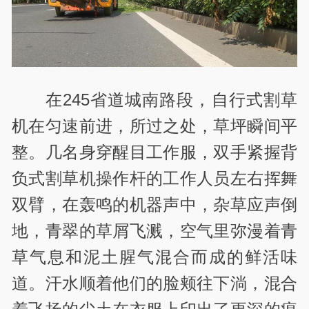
在245省道城南路段，自行式割草
机在匀速前进，所过之处，草坪瞬间平
整。几名身穿醒目工作服，双手紧握背
负式割草机操作杆的工作人员左右挥舞
双臂，在轰鸣的机器声中，杂草应声倒
地，青翠的草屑飞溅，空气里弥漫着青
草气息和泥土腥气混合而成的鲜活味
道。汗水顺着他们的脸颊往下淌，混合