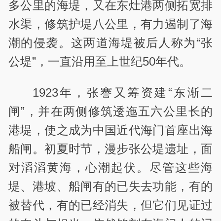
多公里的海堤，又在东灶港两侧拓宽排
水渠，修筑护堤八公里，有力遏制了海
潮的侵袭。这两道海堤被后人称为“张
公堤”，一直沿用至上世纪50年代。
1923年，张謇又筹资建“东渐二
闸”，并在两侧修筑逶迤五六公里长的
港堤，使之成为中国近代海门首座出海
船闸。初夏时节，漫步张公堤遗址，面
对滔滔黄海，心潮起伏。尽管这些海
堤、港坡、船闸有的已失去功能，有的
被替代，有的已经消失，但它们见证过