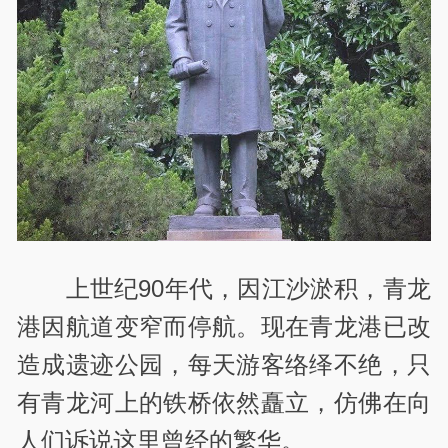
上世纪90年代，因江沙淤积，青龙
港因航道变窄而停航。现在青龙港已改
造成遗迹公园，每天游客络绎不绝，只
有青龙河上的铁桥依然矗立，仿佛在向
人们诉说这里曾经的繁华。