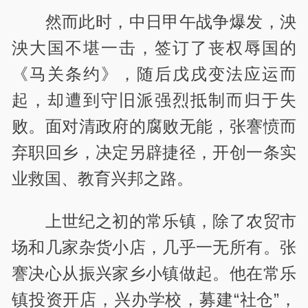
然而此时，中日甲午战争爆发，泱
泱大国不堪一击，签订了丧权辱国的
《马关条约》，随后戊戌变法应运而
起，却遭到守旧派强烈抵制而归于失
败。面对清政府的腐败无能，张謇愤而
弃职回乡，决定另辟捷径，开创一条实
业救国、教育兴邦之路。
上世纪之初的常乐镇，除了农贸市
场和几家杂货小店，几乎一无所有。张
謇决心从振兴家乡小镇做起。他在常乐
镇投资开店，兴办学校，募建“社仓”，