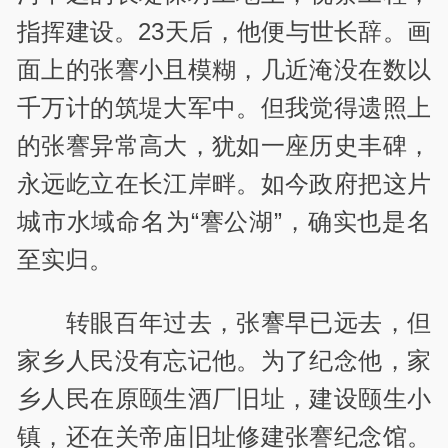
指挥建设。23天后，他便与世长辞。画
面上的张謇小且模糊，几近淹没在数以
千万计的筑堤大军中。但我觉得遗照上
的张謇异常高大，犹如一座历史丰碑，
永远屹立在长江岸畔。如今政府把这片
城市水域命名为“謇公湖”，确实也是名
至实归。
转眼百年过去，张謇早已远去，但
家乡人民没有忘记他。为了纪念他，家
乡人民在原颐生酒厂旧址，建设颐生小
镇，还在关帝庙旧址修建张謇纪念馆。