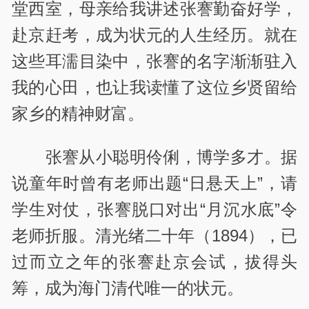
堂西室，母亲给我讲述张謇勤奋好学，
赴京赶考，成为状元的人生经历。就在
这些耳濡目染中，张謇的名字渐渐驻入
我的心田，也让我读懂了这位乡贤留给
家乡的精神财富。
张謇从小聪明伶俐，博学多才。据
说童年时曾有老师出题“日悬天上”，请
学生对仗，张謇脱口对出“月沉水底”令
老师折服。清光绪二十年（1894），已
过而立之年的张謇赴京会试，拔得头
筹，成为海门清代唯一的状元。