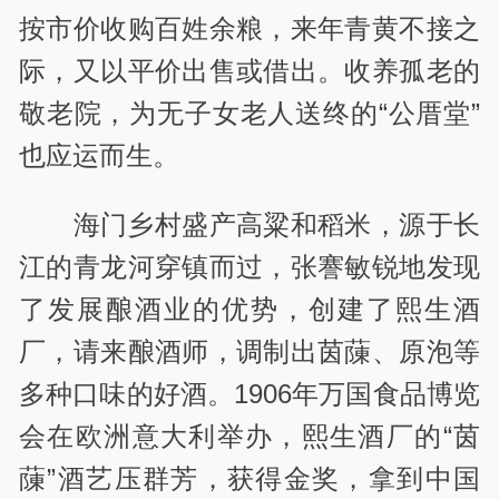
按市价收购百姓余粮，来年青黄不接之
际，又以平价出售或借出。收养孤老的
敬老院，为无子女老人送终的“公厝堂”
也应运而生。
海门乡村盛产高粱和稻米，源于长
江的青龙河穿镇而过，张謇敏锐地发现
了发展酿酒业的优势，创建了熙生酒
厂，请来酿酒师，调制出茵蔯、原泡等
多种口味的好酒。1906年万国食品博览
会在欧洲意大利举办，熙生酒厂的“茵
蔯”酒艺压群芳，获得金奖，拿到中国