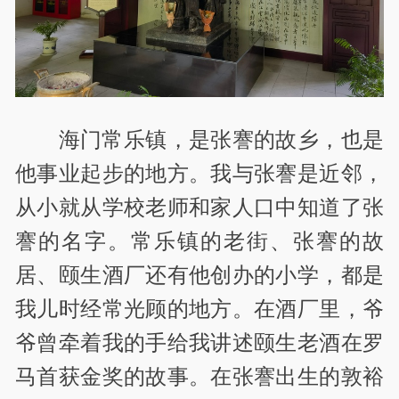
海门常乐镇，是张謇的故乡，也是
他事业起步的地方。我与张謇是近邻，
从小就从学校老师和家人口中知道了张
謇的名字。常乐镇的老街、张謇的故
居、颐生酒厂还有他创办的小学，都是
我儿时经常光顾的地方。在酒厂里，爷
爷曾牵着我的手给我讲述颐生老酒在罗
马首获金奖的故事。在张謇出生的敦裕