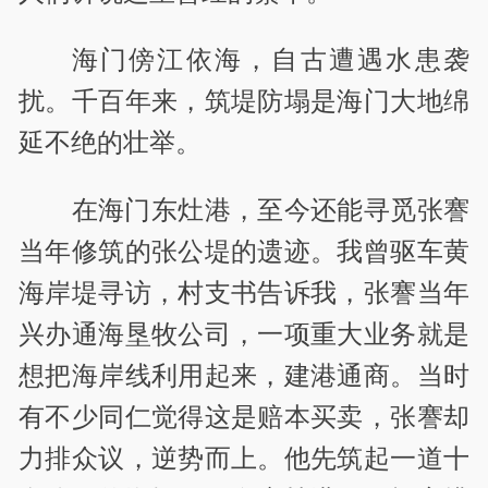
海门傍江依海，自古遭遇水患袭
扰。千百年来，筑堤防塌是海门大地绵
延不绝的壮举。
在海门东灶港，至今还能寻觅张謇
当年修筑的张公堤的遗迹。我曾驱车黄
海岸堤寻访，村支书告诉我，张謇当年
兴办通海垦牧公司，一项重大业务就是
想把海岸线利用起来，建港通商。当时
有不少同仁觉得这是赔本买卖，张謇却
力排众议，逆势而上。他先筑起一道十