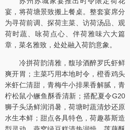
苏州苏城家宴推出时令限定荷花
宴，将荷塘景致搬上餐桌。整套宴席分
为寻荷前调、探荷主菜、访荷汤品、观
荷时蔬、咏荷点心、伴荷雅味六大篇
章，菜名雅致，处处融入荷韵意象。
冷拼荷韵清雅，馥珍酒醉罗氏虾鲜
爽开胃；主菜巧用本地时令，橙香鸡头
米虾仁清甜，青梅牛小排果香解腻，青
柠松鼠小鳜鱼酥香清新；搭配夏令G20
狮子头汤鲜润消暑，荷塘时蔬清炒还原
水生本鲜；甜点各具特色，荷趣慕斯造
型灵动，燕窝绿豆糕清热润燥，莲藕酥