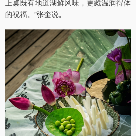
上桌既有地道湖鲜风味，更藏温润得体
的祝福。”张奎说。