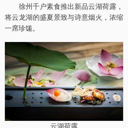
徐州千户素食推出新品云湖荷露，
将云龙湖的盛夏景致与诗意烟火，浓缩
一席珍馐。
云湖荷露