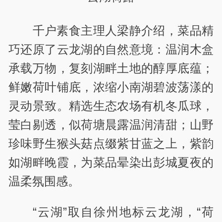
千户素食主理人梁静介绍，菜品精
巧还原了云龙湖的自然意境：温润木盒
承载万物，复刻湖畔土地的醇厚底蕴；
鲜嫩荷叶铺底，浓缩小南湖碧波荡漾的
灵动景致。精选生态农场有机冬瓜球，
莹白剔透，似荷塘晨露温润清甜；山野
珍味野生猴头菇点缀紫甘蓝之上，紫韵
如湖畔晚霞，为菜品晕染出彭城夏夜的
温柔氛围感。
“云湖”取自徐州地标云龙湖，“荷