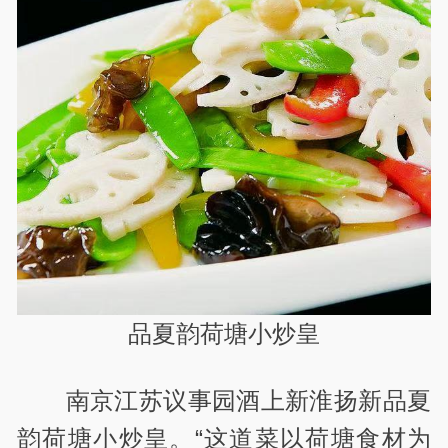
品夏韵荷塘小炒皇
南京江苏议事园酒上新淮扬新品夏
韵荷塘小炒皇。“这道菜以荷塘食材为