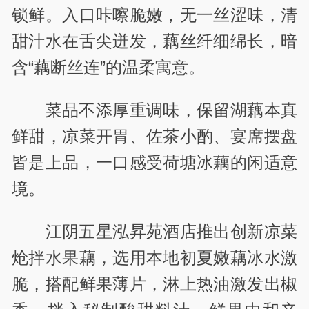
锁鲜。入口咔嚓脆嫩，无一丝涩味，清
甜汁水在舌尖迸发，藕丝纤细绵长，暗
含“藕断丝连”的温柔寓意。
菜品不添厚重调味，保留湖藕本真
鲜甜，凉菜开胃、佐茶小酌、宴席摆盘
皆是上品，一口感受荷塘冰藕的闲适意
境。
江阴五星泓昇苑酒店推出创新凉菜
炝拌水果藕，选用本地初夏嫩藕冰水激
脆，搭配鲜果薄片，淋上热油激发出椒