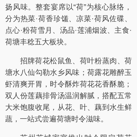
扬风味。整套宴席以“荷”为核心脉络，
分为热菜·荷香珍馐、凉菜·荷风佐碟、
点心·粉荷雪月、汤品·莲浦烟波、主食·
荷塘丰稔五大板块。
招牌荷花松鼠鱼、荷叶粉蒸肉、荷
塘水八仙勾勒水乡风味；荷露花雕醉玉
虾清爽开胃，时令酥炸荷花花香酥脆；
双人份莲藕排骨汤温润解腻，搭配五常
大米饱腹收尾，从花、叶、藕到水生鲜
蔬，一站式尝遍荷塘时令滋味。