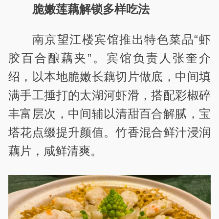
脆嫩莲藕解锁多样吃法
南京望江楼宾馆推出特色菜品“虾
胶百合酿藕夹”。宾馆负责人张奎介
绍，以本地脆嫩长藕切片做底，中间填
满手工捶打的太湖河虾滑，搭配彩椒碎
丰富层次，中间辅以清甜百合解腻，宝
塔花点缀提升颜值。竹香混合鲜汁浸润
藕片，咸鲜清爽。