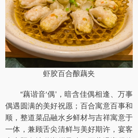
虾胶百合酿藕夹
“藕谐音‘偶’，暗含佳偶相逢、万事
偶遇圆满的美好祝愿；百合寓意百事和
顺，整道菜品融水乡鲜材与吉祥寓意于
一体，兼顾舌尖清鲜与美好期许，宴客