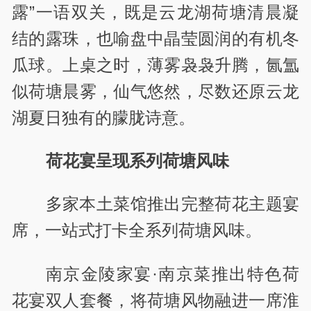
露”一语双关，既是云龙湖荷塘清晨凝
结的露珠，也喻盘中晶莹圆润的有机冬
瓜球。上桌之时，薄雾袅袅升腾，氤氲
似荷塘晨雾，仙气悠然，尽数还原云龙
湖夏日独有的朦胧诗意。
荷花宴呈现系列荷塘风味
多家本土菜馆推出完整荷花主题宴
席，一站式打卡全系列荷塘风味。
南京金陵家宴·南京菜推出特色荷
花宴双人套餐，将荷塘风物融进一席淮