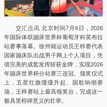
交汇点讯 北京时间7月6日，2026
年国际体联蹦床世界杯葡萄牙科英布拉
站赛事落幕。徐州籍运动员王梓赛代表
国家蹦床队出战男子网上个人项目，凭
借完美的成套发挥斩获金牌，实现2026
年蹦床世界杯分站赛三连冠。颁奖仪式
上，五星红旗缓缓升起、国歌响彻赛
场，王梓赛站上最高领奖台，完成这一
极具里程碑意义的壮举。