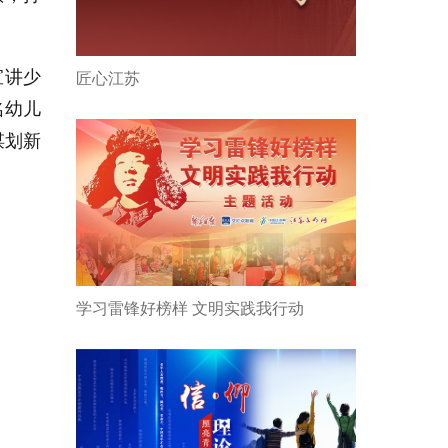
宣讲少
匠心江苏
名幼儿
谋划新
学习雷锋好榜样 文明实践我行动