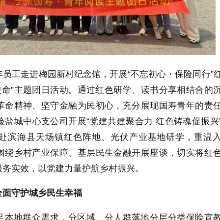
员工走进梅园新村纪念馆，开展“不忘初心・保险同行”
使命”主题团日活动。通过红色研学、读书分享相结合的
革命精神、坚守金融为民初心，充分展现国寿青年的责
盐城中心支公司开展“党建共建聚合力 红色铸魂促振兴
赴滨海县天场镇红色阵地、光伏产业基地研学，重温
围绕乡村产业保障、基层民生金融开展座谈，切实将红
服务实效，以党建力量护航乡村振兴。
全面守护城乡民生幸福
足本地群众需求，分区域、分人群落地分层分类保险宣