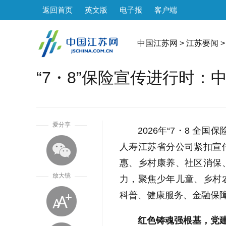
返回首页
英文版
电子报
客户端
中国江苏网
>
江苏要闻
>
“7・8”保险宣传进行时
1
爱分享
2026年“7・8 全
人寿江苏省分公司紧扣宣
惠、乡村康养、社区消保
放大镜
力，聚焦少年儿童、乡村
科普、健康服务、金融保
红色铸魂强根基，党