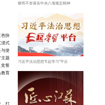
锲而不舍落实中央八项规定精神
红色快
沉浸式
任与使
”主题
习近平法治思想“E起学习”平台
入党誓
色教育
教，打