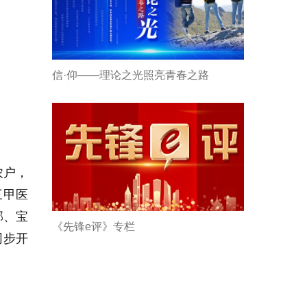
信·仰——理论之光照亮青春之路
农户，
三甲医
邮、宝
《先锋e评》专栏
同步开