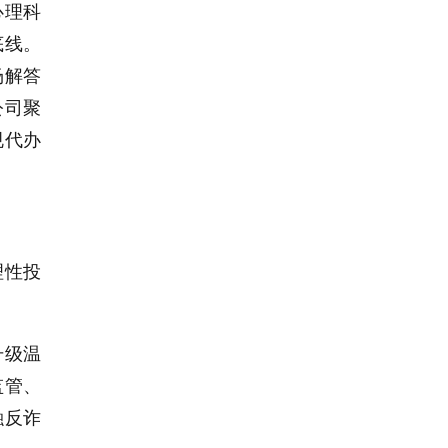
心理科
底线。
场解答
公司聚
规代办
理性投
升级温
监管、
融反诈