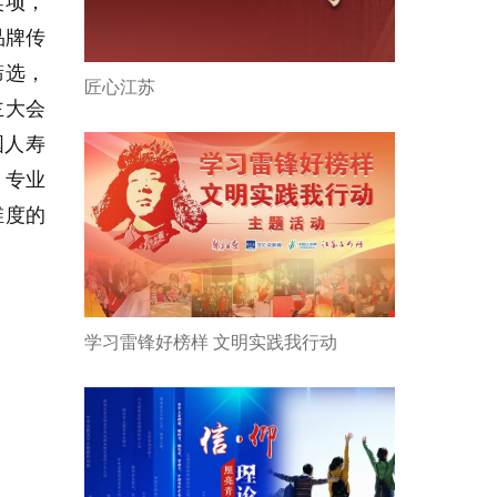
奖项，
品牌传
筛选，
匠心江苏
主大会
国人寿
，专业
维度的
学习雷锋好榜样 文明实践我行动