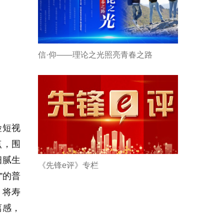
信·仰——理论之光照亮青春之路
险短视
点，围
细腻生
《先锋e评》专栏
”的普
，将寿
离感，