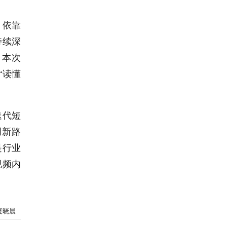
，依靠
持续深
；本次
“读懂
迭代短
创新路
是行业
视频内
夏晓晨