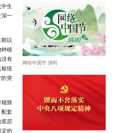
无中生
更深一
长期以
物种植
山没有
网络中国节·清明
流枢纽
”的突
行稳致
、配套
的底层
积淀的