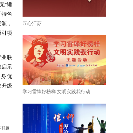
无”锤
育特色
资源，
匠心江苏
招引项
产业联
践启示
自身优
业升级
学习雷锋好榜样 文明实践我行动
苏群超