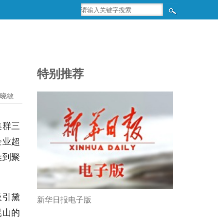
特别推荐
晓敏
集群三
企业超
推到聚
吸引黛
新华日报电子版
昆山的