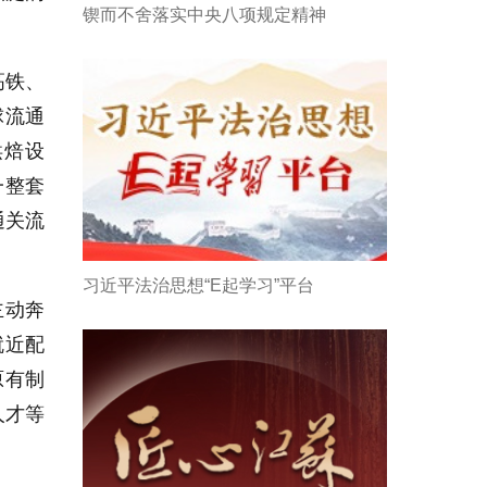
锲而不舍落实中央八项规定精神
高铁、
球流通
烘焙设
一整套
通关流
习近平法治思想“E起学习”平台
主动奔
就近配
原有制
人才等