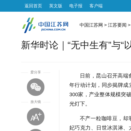
返回首页
英文版
电子报
客户端
中国江苏网
>
江苏要闻
>
新华时论｜“无中生有”与“
1
爱分享
日前，昆山召开高端
年行动计划，同步揭牌成
300家，产业整体规模突
放大镜
光灯下。
不产一粒咖啡豆，却
妃巧克力、日世冰淇淋、