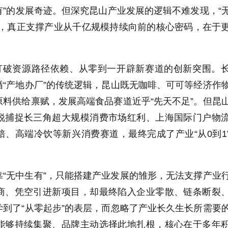
生有”的发展奇迹。但深究昆山产业发展的逻辑不难发现，“
步，真正支撑产业从千亿规模持续向前的核心密码，在于
是打破资源路径依赖、从零到一开辟新赛道的创新突围。
“产地办厂”的传统逻辑，昆山既无咖啡、可可等经济作
料供给禀赋，发展高端食品赛道近乎“先天不足”。但昆
锐捕捉长三角超大规模消费市场红利、上海国际门户物
、高端冷饮等新兴消费赛道，最终完成了产业“从0到1
“无中生有”，只能搭建产业发展的雏形，无法支撑产业
商、凭空引进新项目，却最终陷入企业零散、链条断裂
到了“从零起步”的表层，而忽略了产业长久生长所需要
能够持续集聚、品牌主动选择此地扎根，核心在于多年