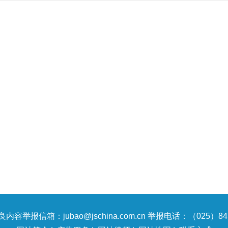
内容举报信箱：jubao@jschina.com.cn 举报电话：（025）847