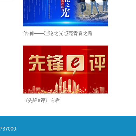
信·仰——理论之光照亮青春之路
《先锋e评》专栏
37000