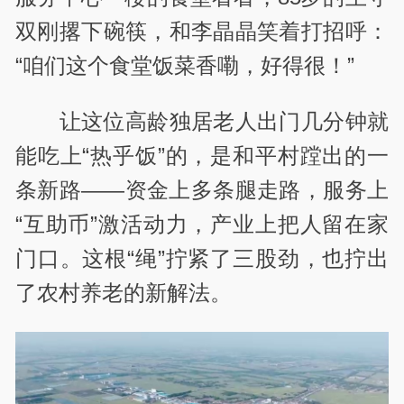
双刚撂下碗筷，和李晶晶笑着打招呼：
“咱们这个食堂饭菜香嘞，好得很！”
让这位高龄独居老人出门几分钟就
能吃上“热乎饭”的，是和平村蹚出的一
条新路——资金上多条腿走路，服务上
“互助币
”
激活动力，产业上把人留在家
门口。这根“绳”拧紧了三股劲，也拧出
了农村养老的新解法。