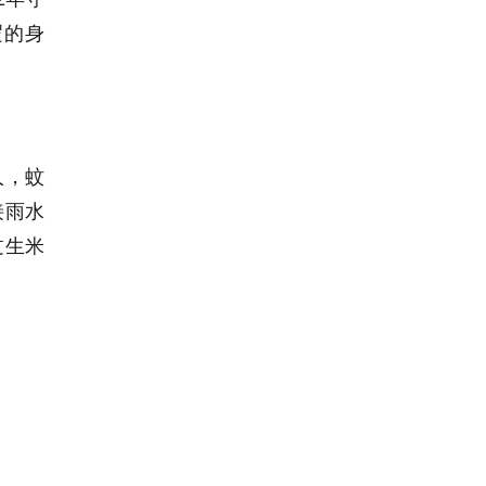
逻的身
人，蚊
接雨水
过生米