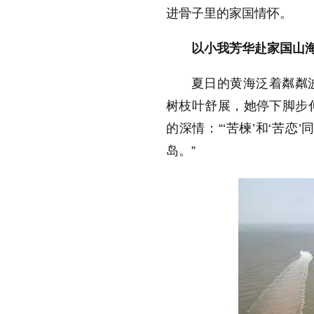
进骨子里的家国情怀。
以小我芳华赴家国山
夏日的黄海泛着粼粼
树枝叶舒展，她停下脚步
的深情：“‘苦楝’和‘苦恋
岛。”