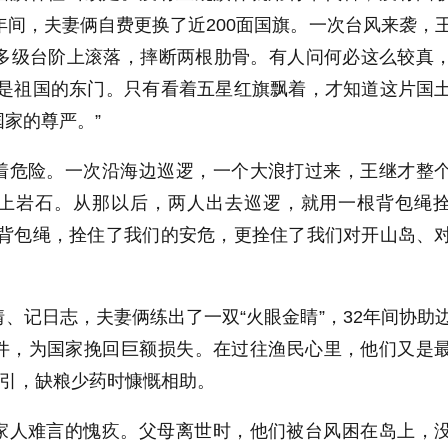
年间，夫妻俩自费更换了近
200
面国旗。一次台风来袭，
多级台阶上滚落，摔断两根肋骨。有人问何必这么较真
却是祖国的东门。只有看着五星红旗飘着，才知道这片国
家的尊严。”
着危险。一次沿海边巡逻，一个大浪打过来，王继才整
上岩石。从那以后，两人出去巡逻，就用一根背包绳
的背包绳，拴住了我们的安危，更拴住了我们对开山岛、
、记日志，夫妻俩练出了一双“火眼金睛”，
32
年间协助
件，为国家挽回巨额损失。在过往渔民心里，他们又是
指引，缺粮少药时慷慨相助。
家人难言的愧疚。父母离世时，他们被台风困在岛上，