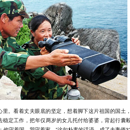
心里。看着丈夫眼底的坚定，想着脚下这片祖国的国土
去稳定工作，把年仅两岁的女儿托付给婆婆，背起行囊
；他守着国，我守着家。”这句朴素的话语，成了夫妻俩
3