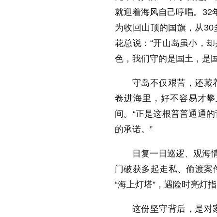
就迎着海风自己哼唱。
32
为收回山顶的国旗，从
30
花总说：“开山岛虽小，
色，我们守的是国土，是国
守岛不仅艰苦，还藏
卷进海里，好不容易才攀
间。“正是这根普普通通
的承诺。”
日复一日巡逻、观海情
门破获多起走私、偷渡案
“海上灯塔”，遇险时亮灯
这份坚守背后，是对