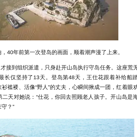
响，
40
年前第一次登岛的画面，顺着潮声漫了上来。
继才接到组织派遣，只身赴开山岛执行守岛任务。这座荒
最长仅坚持了
13
天。登岛第
48
天，王仕花跟着补给船
衫褴褛、活像“野人”的丈夫，心瞬间揪成一团，红着眼
第二天对她说：“仕花，你回去照顾老人孩子。开山岛是
守？”