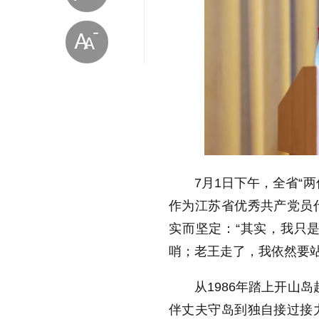
放大字体
7
月
1
日下午，全省“
缩小字体
作为江苏省优秀共产党员
实而坚定：“其实，我只
哨；老王走了，我依然要站
从
1986
年踏上开山岛
伴丈夫守岛到独自接过接