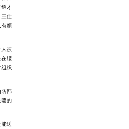
王继才
，王仕
土有颜
个人被
拴在腰
对组织
边防部
最暖的
没能送