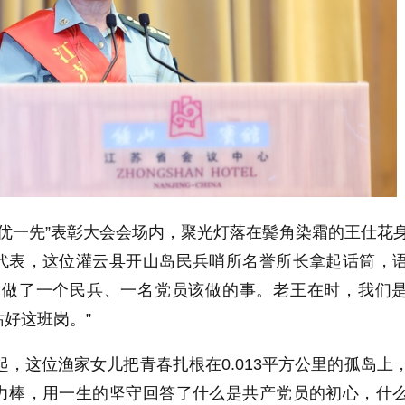
两优一先”表彰大会会场内，聚光灯落在鬓角染霜的王仕花
代表，这位灌云县开山岛民兵哨所名誉所长拿起话筒，
是做了一个民兵、一名党员该做的事。老王在时，我们
好这班岗。”
起，这位渔家女儿把青春扎根在
0.013
平方公里的孤岛上
力棒，用一生的坚守回答了什么是共产党员的初心，什