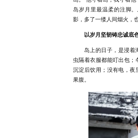
岛岁月里最温柔的注脚。
影，多了一缕人间烟火，
以岁月坚韧铸忠诚底
岛上的日子，是浸着
虫隔着衣服都能叮出包；
沉淀后饮用；没有电，夜
果腹。