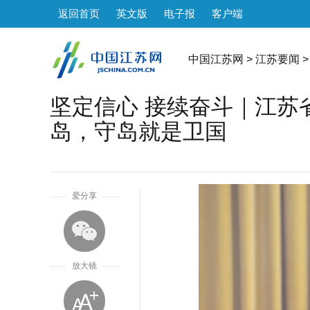
返回首页
英文版
电子报
客户端
中国江苏网
>
江苏要闻
>
坚定信心 接续奋斗｜江苏
岛，守岛就是卫国
1
爱分享
放大镜