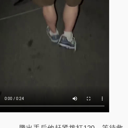
腾出手后他赶紧拨打120。等待救