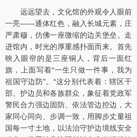
远远望去，文化馆的外观令人眼前
一亮——通体红色，融入长城元素，庄
严肃穆，仿佛一座微缩的边关堡垒。走
进馆内，时光的厚重感扑面而来。首先
映入眼帘的是三座铜人，背后一面红
旗，上面写着“一生只做一件事，我为
祖国守边防”。“这分别代表着：辖区干
部、护边员和各族群众，象征着党政军
警民合力强边固防、依法管边控边，大
家同心同向、步调一致，用脚步丈量祖
国每一寸土地，以法治守护边境线安全