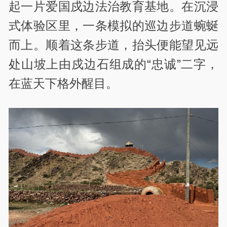
起一片爱国戍边法治教育基地。在沉浸
式体验区里，一条模拟的巡边步道蜿蜒
而上。顺着这条步道，抬头便能望见远
处山坡上由戍边石组成的“忠诚”二字，
在蓝天下格外醒目。