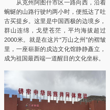
从克州阿图什市区一路向西，沿着
蜿蜒的山路行驶约两小时，便抵达了吐
古买提乡。这里是中国西极的边境乡，
群山连绵，戈壁苍茫，平均海拔超过
2000米。就是在这片“万山之州”的褶皱
里，一座崭新的戍边文化馆静静矗立，
成为祖国最西端一道醒目的文化坐标。