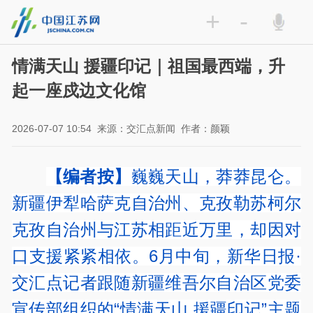
+
-
情满天山 援疆印记｜祖国最西端，升
起一座戍边文化馆
2026-07-07 10:54
来源：交汇点新闻
作者：颜颖
【编者按】
巍巍天山，莽莽昆仑。
新疆伊犁哈萨克自治州、克孜勒苏柯尔
克孜自治州与江苏相距近万里，却因对
口支援紧紧相依。6月中旬，新华日报·
交汇点记者跟随新疆维吾尔自治区党委
宣传部组织的“情满天山 援疆印记”主题