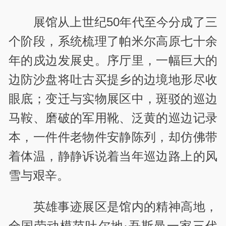
展馆从上世纪50年代至今分成了三
个阶段，系统梳理了帕米尔高原七十余
年的戍边发展史。序厅里，一幅巨大的
边防沙盘将吐古买提乡的边境地形尽收
眼底；变迁与实物展区中，斑驳的巡边
马鞍、磨破的军用靴、泛黄的巡边记录
本，一件件老物件安静陈列，却仿佛带
着体温，静静诉说着当年巡边路上的风
雪与艰辛。
英雄事迹展区是馆内的精神高地，
全国劳动模范吐尔地·吾斯曼一家三代