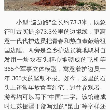
小型“巡边路”全长约73.3米，既象
征吐古买提乡73.3公里的边境线，更寓
意一代代护边员把青春和热血奉献给祖
国边陲。两旁是全乡护边员就地取材自
发用一块块石头精心堆砌成的飞机等
365个军事立体模型，寓意着护边员一
年 365天的坚韧不拔。如今，这里的石
头上还常年放置着红笔，过往参观者、
游客均可以写下“中国”二字。该馆建成
时江苏援疆干部写过的“昆山”等字样还