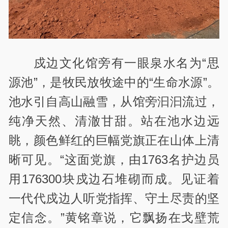
戍边文化馆旁有一眼泉水名为“思
源池”，是牧民放牧途中的“生命水源”。
池水引自高山融雪，从馆旁汩汩流过，
纯净天然、清澈甘甜。站在池水边远
眺，颜色鲜红的巨幅党旗正在山体上清
晰可见。“这面党旗，由1763名护边员
用176300块戍边石堆砌而成。见证着
一代代戍边人听党指挥、守土尽责的坚
定信念。”黄铭章说，它飘扬在戈壁荒