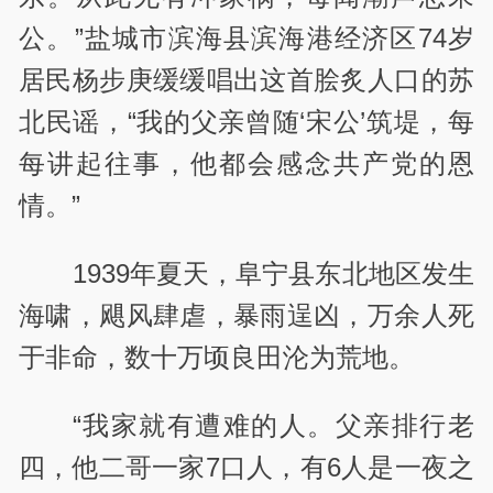
公。”盐城市滨海县滨海港经济区74岁
居民杨步庚缓缓唱出这首脍炙人口的苏
北民谣，“我的父亲曾随‘宋公’筑堤，每
每讲起往事，他都会感念共产党的恩
情。”
1939年夏天，阜宁县东北地区发生
海啸，飓风肆虐，暴雨逞凶，万余人死
于非命，数十万顷良田沦为荒地。
“我家就有遭难的人。父亲排行老
四，他二哥一家7口人，有6人是一夜之