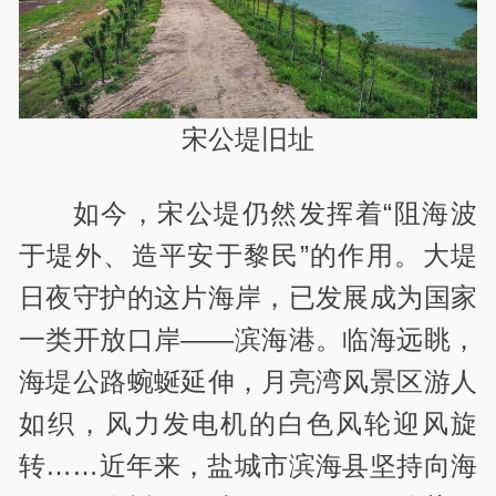
宋公堤旧址
如今，宋公堤仍然发挥着“阻海波
于堤外、造平安于黎民”的作用。大堤
日夜守护的这片海岸，已发展成为国家
一类开放口岸——滨海港。临海远眺，
海堤公路蜿蜒延伸，月亮湾风景区游人
如织，风力发电机的白色风轮迎风旋
转……近年来，盐城市滨海县坚持向海