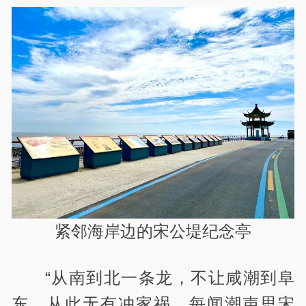
紧邻海岸边的宋公堤纪念亭
“从南到北一条龙，不让咸潮到阜
东。从此无有冲家祸，每闻潮声思宋