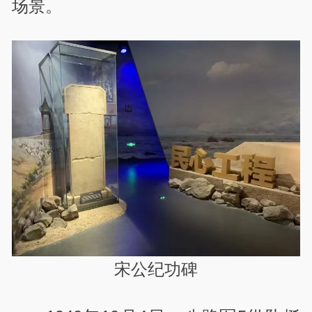
场景。
宋公纪功碑