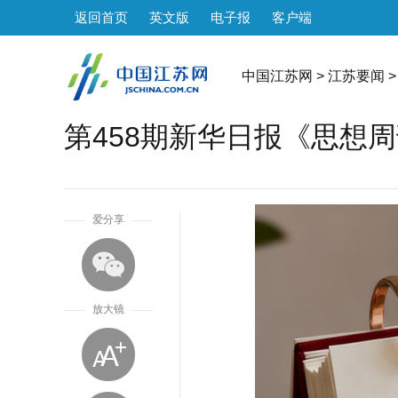
返回首页
英文版
电子报
客户端
中国江苏网
>
江苏要闻
>
第458期新华日报《思想
1
爱分享
放大镜