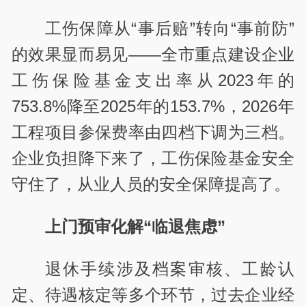
工伤保障从
“
事后赔
”
转向
“
事前防”
的效果显而易见
——
全市重点建设企业
工伤保险基金支出率从
2023
年的
753.8%
降至
2025
年的
153.7%
，
2026
年
工程项目参保费率由四档下调为三档。
企业负担降下来了，工伤保险基金安全
守住了，从业人员的安全保障提高了。
上门预审化解
“
临退焦虑
”
退休手续涉及档案审核、工龄认
定、待遇核定等多个环节，过去企业经