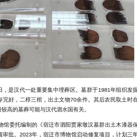
，是汉代一处重要集中埋葬区。墓群于1981年组织发
存完好，二椁三棺，出土文物70余件。其后农民取土时
级较高的墓葬可能与汉代泗水国有关。
博物馆委托编制的《宿迁市泗阳贾家墩汉墓群出土木漆器
审批。2023年，宿迁市博物馆启动修复项目，计划三