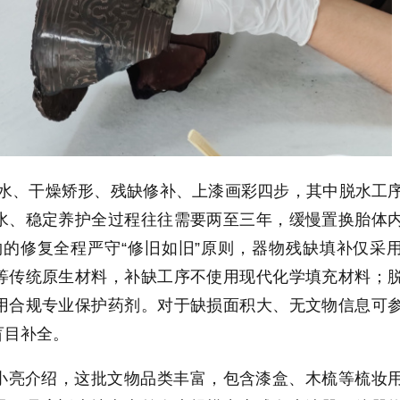
脱水、干燥矫形、残缺修补、上漆画彩四步，其中脱水工
水、稳定养护全过程往往需要两至三年，缓慢置换胎体
物的修复全程严守“修旧如旧”原则，器物残缺填补仅采
等传统原生材料，补缺工序不使用现代化学填充材料；
用合规专业保护药剂。对于缺损面积大、无文物信息可
盲目补全。
小亮介绍，这批文物品类丰富，包含漆盒、木梳等梳妆