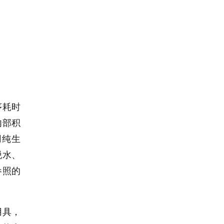
序耗时
内部积
用纯生
脱水、
参照的
用具，