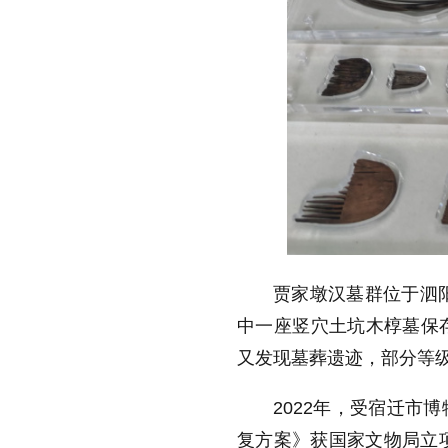
贾家墩汉墓群位于泗阳
中一座竖穴土坑木椁墓保
又发现墓葬遗迹，部分等
2022年，受宿迁市
复方案》获国家文物局立项