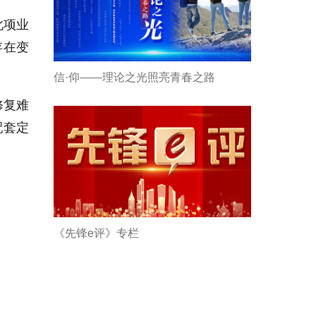
此项业
存在变
信·仰——理论之光照亮青春之路
修复难
配套定
《先锋e评》专栏