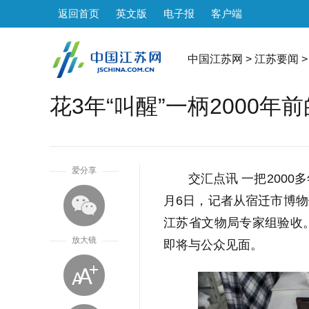
返回首页
英文版
电子报
客户端
中国江苏网
>
江苏要闻
>
花3年“叫醒”一柄2000年
1
爱分享
交汇点讯 一把200
月6日，记者从宿迁市博
江苏省文物局专家组验收
放大镜
即将与公众见面。