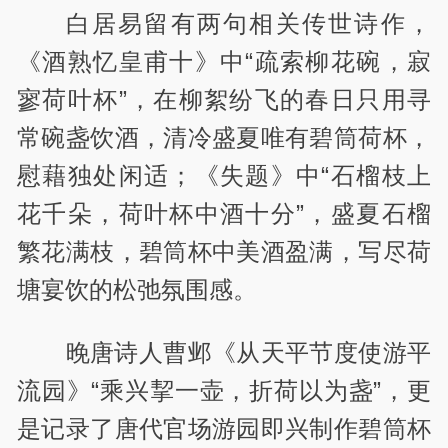
白居易留有两句相关传世诗作，
《酒熟忆皇甫十》中“疏索柳花碗，寂
寥荷叶杯”，在柳絮纷飞的春日只用寻
常碗盏饮酒，清冷盛夏唯有碧筒荷杯，
慰藉独处闲适；《失题》中“石榴枝上
花千朵，荷叶杯中酒十分”，盛夏石榴
繁花满枝，碧筒杯中美酒盈满，写尽荷
塘宴饮的松弛氛围感。
晚唐诗人曹邺《从天平节度使游平
流园》“乘兴挈一壶，折荷以为盏”，更
是记录了唐代官场游园即兴制作碧筒杯