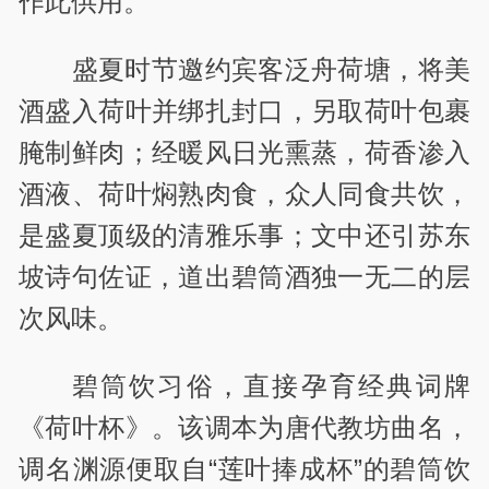
作此供用。”
盛夏时节邀约宾客泛舟荷塘，将美
酒盛入荷叶并绑扎封口，另取荷叶包裹
腌制鲜肉；经暖风日光熏蒸，荷香渗入
酒液、荷叶焖熟肉食，众人同食共饮，
是盛夏顶级的清雅乐事；文中还引苏东
坡诗句佐证，道出碧筒酒独一无二的层
次风味。
碧筒饮习俗，直接孕育经典词牌
《荷叶杯》。该调本为唐代教坊曲名，
调名渊源便取自“莲叶捧成杯”的碧筒饮