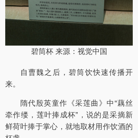
碧筒杯 来源：视觉中国
自曹魏之后，碧筒饮快速传播开
来。
隋代殷英童作《采莲曲》中“藕丝
牵作缕，莲叶捧成杯”，说的是采摘新
鲜荷叶捧于掌心，就地取材用作饮酒的