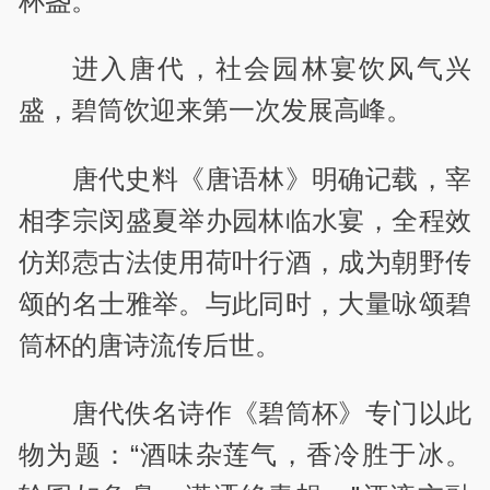
杯盏。
进入唐代，社会园林宴饮风气兴
盛，碧筒饮迎来第一次发展高峰。
唐代史料《唐语林》明确记载，宰
相李宗闵盛夏举办园林临水宴，全程效
仿郑悫古法使用荷叶行酒，成为朝野传
颂的名士雅举。与此同时，大量咏颂碧
筒杯的唐诗流传后世。
唐代佚名诗作《碧筒杯》专门以此
物为题：“酒味杂莲气，香冷胜于冰。