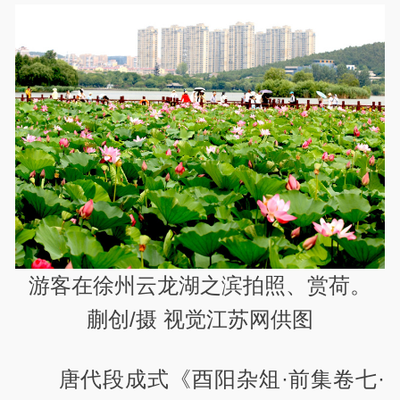
游客在徐州云龙湖之滨拍照、赏荷。
蒯创/摄 视觉江苏网供图
唐代段成式《酉阳杂俎·前集卷七·