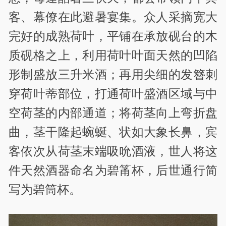
客、幕僚在此避暑宴集。众人采摘宽大
完好的成熟荷叶，平铺在承放砚台的木
质砚格之上，利用荷叶叶面天然的凹陷
形制盛放三升米酒；再用尖细的发簪刺
穿荷叶蒂部位，打通荷叶盛酒区域与中
空荷茎的内部通道；将荷茎向上弯折盘
曲，茎干隆起蜿蜒、状如大象长鼻，宾
客依次从荷茎末端吸吮酒液，世人将这
件天然酒器命名为碧筩杯，后世通行简
写为碧筒杯。