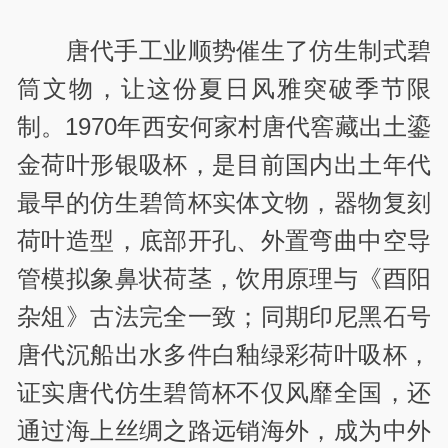
唐代手工业顺势催生了仿生制式碧
筒文物，让这份夏日风雅突破季节限
制。1970年西安何家村唐代窖藏出土鎏
金荷叶形银吸杯，是目前国内出土年代
最早的仿生碧筒杯实体文物，器物复刻
荷叶造型，底部开孔、外置弯曲中空导
管模拟象鼻状荷茎，饮用原理与《酉阳
杂俎》古法完全一致；同期印尼黑石号
唐代沉船出水多件白釉绿彩荷叶吸杯，
证实唐代仿生碧筒杯不仅风靡全国，还
通过海上丝绸之路远销海外，成为中外