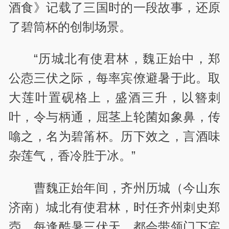
酒食》记载了三国时的一段故事，还原
了碧筒杯的创制场景。
“历城北有使君林，魏正始中，郑
公悫三伏之际，每率宾僚避暑于此。取
大莲叶置砚格上，盛酒三升，以簪刺
叶，令与柄通，屈茎上轮菌如象鼻，传
噏之，名为碧筩杯。历下效之，言酒味
杂莲气，香冷胜于冰。”
曹魏正始年间，齐州历城（今山东
济南）城北有使君林，时任齐州刺史郑
悫，每逢酷暑三伏天，都会带领门下宾