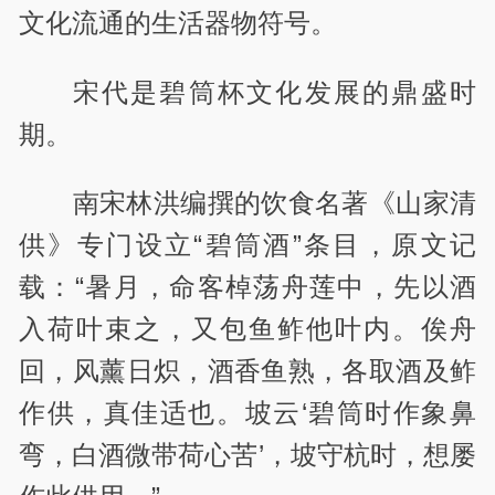
文化流通的生活器物符号。
宋代是碧筒杯文化发展的鼎盛时
期。
南宋林洪编撰的饮食名著《山家清
供》专门设立“碧筒酒”条目，原文记
载：“暑月，命客棹荡舟莲中，先以酒
入荷叶束之，又包鱼鲊他叶内。俟舟
回，风薰日炽，酒香鱼熟，各取酒及鲊
作供，真佳适也。坡云‘碧筒时作象鼻
弯，白酒微带荷心苦’，坡守杭时，想屡