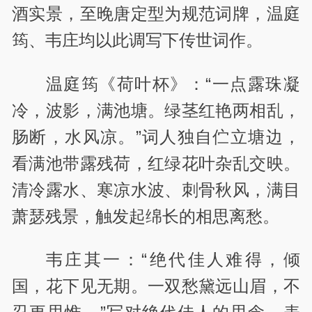
酒实景，至晚唐定型为规范词牌，温庭
筠、韦庄均以此调写下传世词作。
温庭筠《荷叶杯》：“一点露珠凝
冷，波影，满池塘。绿茎红艳两相乱，
肠断，水风凉。”词人独自伫立塘边，
看满池带露残荷，红绿花叶杂乱交映。
清冷露水、寒凉水波、刺骨秋风，满目
萧瑟残景，触发起绵长的相思离愁。
韦庄其一：“绝代佳人难得，倾
国，花下见无期。一双愁黛远山眉，不