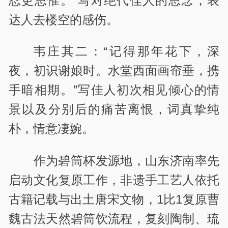
忍更思惟。”写对绝代佳人的思念，表
达人去楼空的感伤。
韦庄其二：“记得那年花下，深
夜，初识谢娘时。水堂西面画帘垂，携
手暗相期。”写佳人初次相见倾心的情
景以及分别后的痛苦离恨，词真挚纯
朴，情意凄婉。
作为碧筒杯发源地，山东济南率先
启动文化复原工作，非遗手工艺人依托
古籍记载与出土唐宋文物，1比1复原曹
魏古法天然碧筒饮流程，复刻陶制、琉