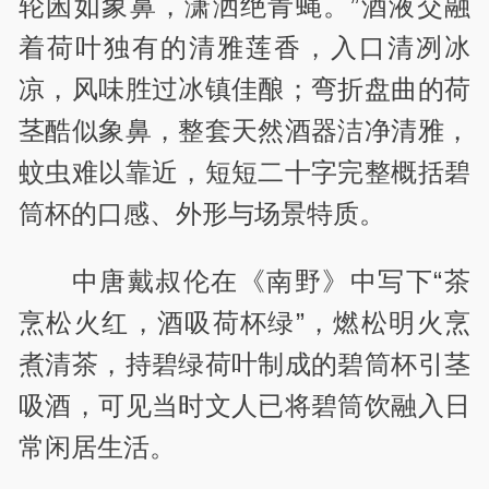
轮囷如象鼻，潇洒绝青蝇。”酒液交融
着荷叶独有的清雅莲香，入口清冽冰
凉，风味胜过冰镇佳酿；弯折盘曲的荷
茎酷似象鼻，整套天然酒器洁净清雅，
蚊虫难以靠近，短短二十字完整概括碧
筒杯的口感、外形与场景特质。
中唐戴叔伦在《南野》中写下“茶
烹松火红，酒吸荷杯绿”，燃松明火烹
煮清茶，持碧绿荷叶制成的碧筒杯引茎
吸酒，可见当时文人已将碧筒饮融入日
常闲居生活。