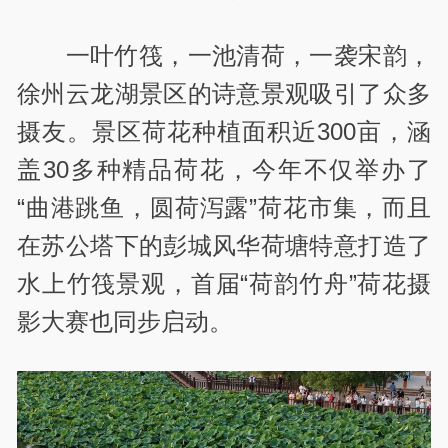
一叶竹筏，一池清荷，一袭宋韵，
徐州云龙湖景区的诗意景观吸引了众多
摄友。景区荷花种植面积近300亩，涵
盖30多种精品荷花，今年不仅举办了
“曲港跳鱼，圆荷泻露”荷花市集，而且
在苏公塔下的彭城风华荷塘特意打造了
水上竹筏景观，首届“荷韵竹舟”荷花摄
影大赛也同步启动。