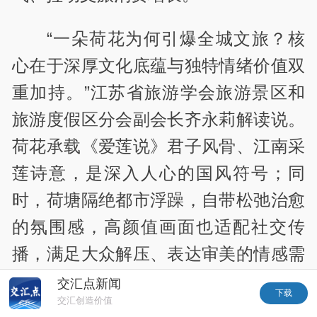
“一朵荷花为何引爆全城文旅？核
心在于深厚文化底蕴与独特情绪价值双
重加持。”江苏省旅游学会旅游景区和
旅游度假区分会副会长齐永莉解读说。
荷花承载《爱莲说》君子风骨、江南采
莲诗意，是深入人心的国风符号；同
时，荷塘隔绝都市浮躁，自带松弛治愈
的氛围感，高颜值画面也适配社交传
播，满足大众解压、表达审美的情感需
求，因此快速形成全民打卡热潮，持续
交汇点新闻
下载
交汇创造价值
扩大城市曝光。她建议，各地可深挖千