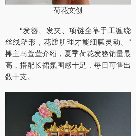
荷花文创
“发簪、发夹、项链全靠手工缠绕
丝线塑形，花瓣肌理才能细腻灵动。”
摊主马萱萱介绍，夏季荷花发簪销量最
高，搭配长裙氛围感十足，每日可售出
数十支。