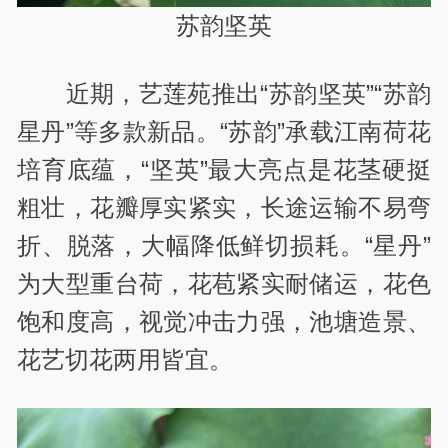
苏韵坚英
近期，艺莲苑推出“苏韵坚英”“苏韵
星丹”等多款新品。“苏韵”承载江南荷花
培育底蕴，“坚英”最大亮点是花茎硬挺
粗壮，花瓣厚实紧实，长途运输不易弯
折、脱落，大幅降低鲜切损耗。“星丹”
为大型重台荷，花苞紧实耐储运，花色
饱和度高，视觉冲击力强，池塘造景、
花艺切花两用皆宜。