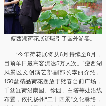
瘦西湖荷花展还吸引了国外游客。
“今年荷花展将从6月持续至8月，
目前单日最高客流达5万人次。”瘦西湖
风景区文创演艺部副部长李丽介绍。
150盆精品荷花摆放于熙春台前广场，
千盆缸荷沿南园、徐园、白塔等处沿线
布置，依托扬州“二十四景”文化脉络，