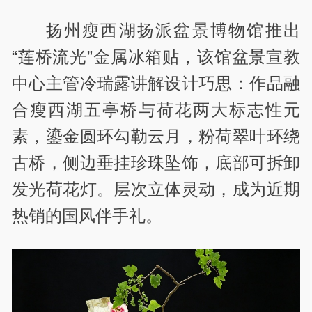
扬州瘦西湖扬派盆景博物馆推出
“莲桥流光”金属冰箱贴，该馆盆景宣教
中心主管冷瑞露讲解设计巧思：作品融
合瘦西湖五亭桥与荷花两大标志性元
素，鎏金圆环勾勒云月，粉荷翠叶环绕
古桥，侧边垂挂珍珠坠饰，底部可拆卸
发光荷花灯。层次立体灵动，成为近期
热销的国风伴手礼。