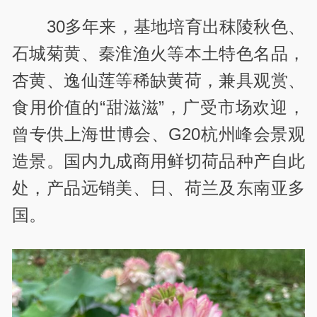
30多年来，基地培育出秣陵秋色、
石城菊黄、秦淮渔火等本土特色名品，
杏黄、逸仙莲等稀缺黄荷，兼具观赏、
食用价值的“甜滋滋”，广受市场欢迎，
曾专供上海世博会、G20杭州峰会
景观
造景。国内九成商用鲜切荷品种产自此
处，产品远销美、日、荷兰及东南亚多
国。