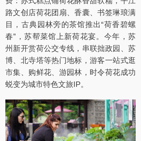
费：苏式糕点铺荷花酥香甜软糯，平江
路文创店荷花团扇、香囊、书签琳琅满
目，古典园林旁的茶馆推出“荷香碧螺
春”，苏帮菜馆上新荷花宴。今年，苏
州新开赏荷公交专线，串联拙政园、苏
博、北寺塔等热门地标，游客一站式逛
市集、购鲜花、游园林，时令荷花成功
蜕变为城市特色文旅IP。