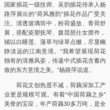
国家插花一级技师、吴韵插花传承人杨
路萍展出的“荷风雅韵”插花作品广受关
注。清透玻璃筒中，粉荷盛放、青荷舒
展，搭配瓷塑抚琴、拨琵琶仕女摆件，
辅以白睡莲、蒲草与绿草点缀，尽显幽
静淡远的江南意境。“我希望展现荷花
独有的清雅风姿，传递中式插花含蓄内
敛的东方意境之美。”杨路萍说道。
荷花文创热度不减，荷藕深加工产
业更是规模可观。有着“中国荷藕之乡”
美誉的宝应，年产荷藕30多万吨，是全