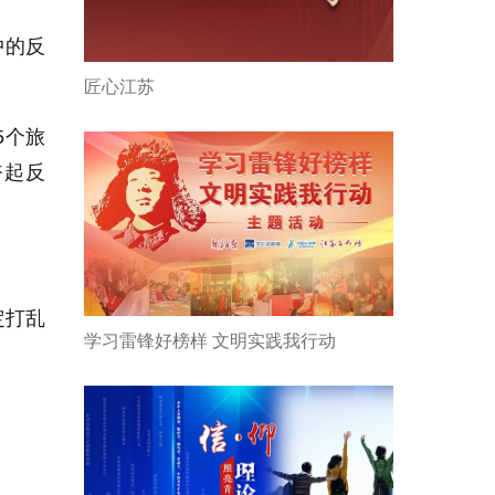
中的反
匠心江苏
5个旅
奋起反
定打乱
学习雷锋好榜样 文明实践我行动