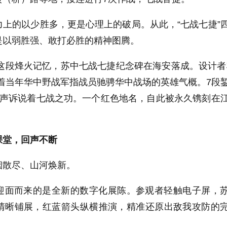
上的以少胜多，更是心理上的破局。从此，“七战七捷”
是以弱胜强、敢打必胜的精神图腾。
记这段烽火记忆，苏中七战七捷纪念碑在海安落成。设计者
着当年华中野战军指战员驰骋华中战场的英雄气概。7段
无声诉说着七战之功。一个红色地名，自此被永久镌刻在
课堂，回声不断
烟散尽、山河焕新。
迎面而来的是全新的数字化展陈。参观者轻触电子屏，
清晰铺展，红蓝箭头纵横推演，精准还原出敌我攻防的