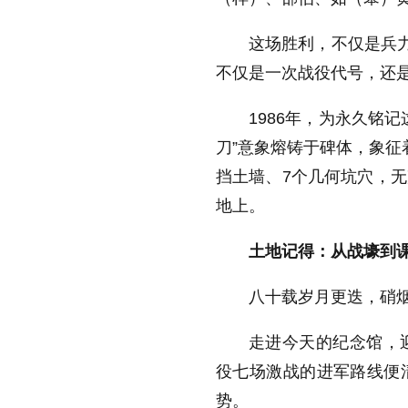
这场胜利，不仅是兵力
不仅是一次战役代号，还
1986年，为永久铭
刀”意象熔铸于碑体，象征
挡土墙、7个几何坑穴，
地上。
土地记得：从战壕到
八十载岁月更迭，硝
走进今天的纪念馆，
役七场激战的进军路线便
势。