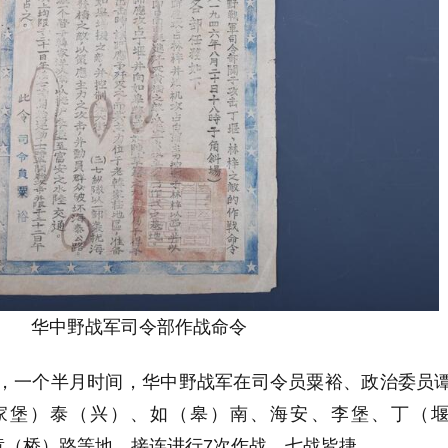
华中野战军司令部作战命令
7日，一个半月时间，华中野战军在司令员粟裕、政治委员
家堡）泰（兴）、如（皋）南、海安、李堡、丁（
黄（桥）路等地，接连进行7次作战，七战皆捷。