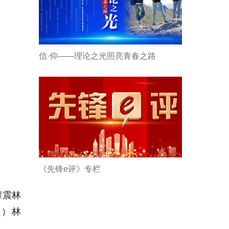
信·仰——理论之光照亮青春之路
《先锋e评》专栏
谭震林
堰）林