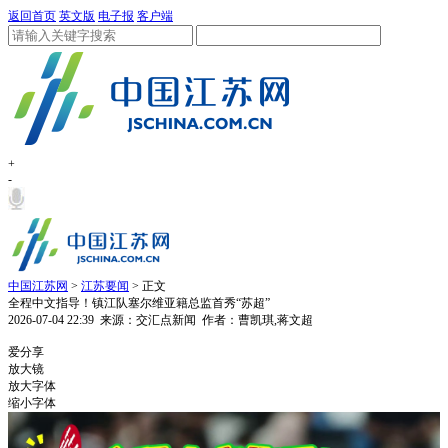
返回首页
英文版
电子报
客户端
+
-
中国江苏网
>
江苏要闻
> 正文
全程中文指导！镇江队塞尔维亚籍总监首秀“苏超”
2026-07-04 22:39
来源：交汇点新闻
作者：曹凯琪,蒋文超
1
爱分享
放大镜
放大字体
缩小字体