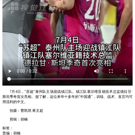
7月4日，“苏超”泰州队主场迎战镇江队。镇江队塞尔维亚籍技术总监德拉甘·
斯坦季奇首次亮相。据了解，这位来华十多年的“中国通”，训练、战术、发言均可
用流利的中文。
拍摄：曹凯琪 蒋文超
剪辑：胡楠
标签：
责编：胡楠