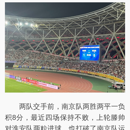
两队交手前，南京队两胜两平一负
积8分，最近四场保持不败，上轮滕帅
对淮安队两粒进球，也打破了南京队运