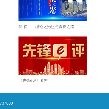
信·仰——理论之光照亮青春之路
《先锋e评》专栏
37000