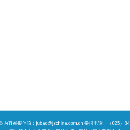
内容举报信箱：jubao@jschina.com.cn 举报电话：（025）847