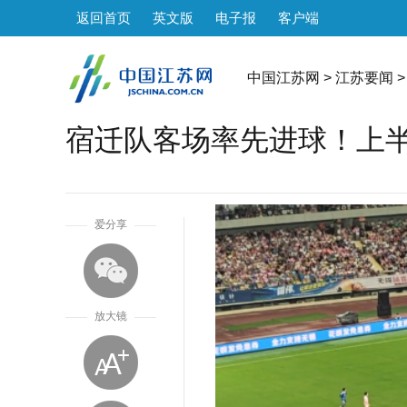
返回首页
英文版
电子报
客户端
中国江苏网
>
江苏要闻
>
宿迁队客场率先进球！上半
1
爱分享
放大镜