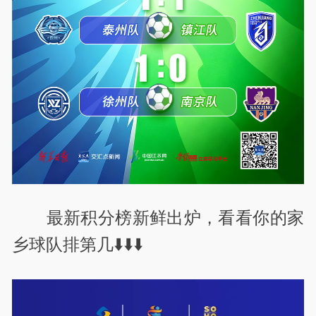
最新积分榜新鲜出炉，看看你的家
乡球队排第几⬇️⬇️⬇️