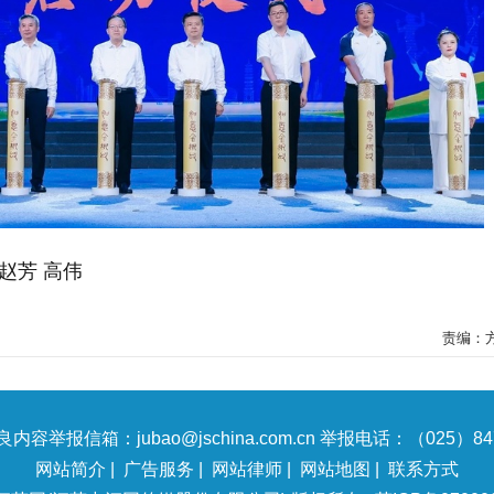
赵芳 高伟
责编：
内容举报信箱：jubao@jschina.com.cn 举报电话：（025）847
网站简介
|
广告服务
|
网站律师
|
网站地图
|
联系方式