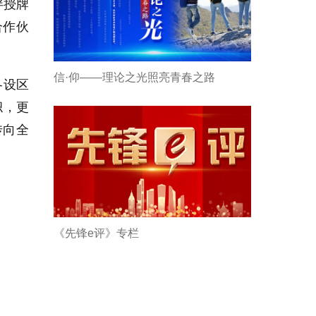
伴授牌
合作伙
信·仰——理论之光照亮青春之路
各设区
帜，更
传向全
《先锋e评》专栏