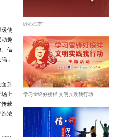
匠心江苏
温暖使
联动趣
地。借
共鸣，
全面升
“场上
学习雷锋好榜样 文明实践我行动
宣传载
营造浓