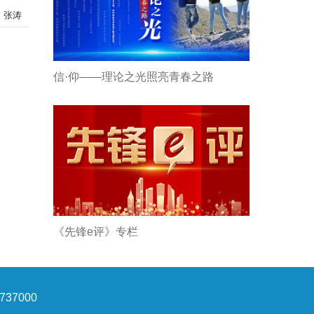
：张涛
信·仰——理论之光照亮青春之路
《先锋e评》专栏
37000