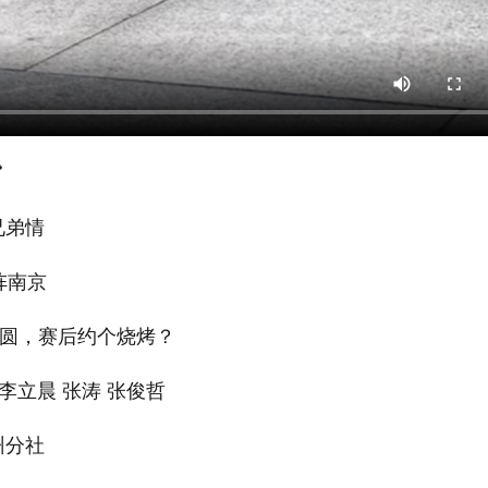

兄弟情
阵南京
团圆，赛后约个烧烤？
李立晨 张涛 张俊哲
州分社