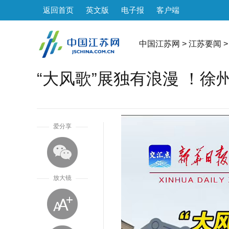
返回首页
英文版
电子报
客户端
中国江苏网
>
江苏要闻
>
“大风歌”展独有浪漫 ！
1
爱分享
放大镜