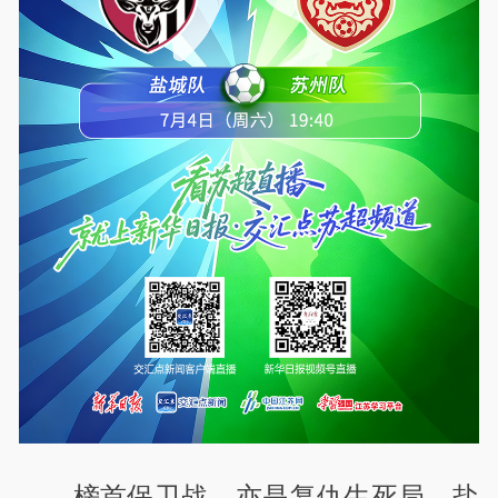
榜首保卫战，亦是复仇生死局。盐