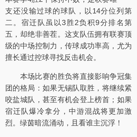
支还没输过球的球队，以14分位列第
二。宿迁队虽以3胜2负积9分排名第
五，却绝非善茬。这支队伍拥有联赛顶
级的中场控制力，传球成功率高，尤为
擅长通过控球寻找反击机会。
本场比赛的胜负将直接影响争冠集
团的格局：如果无锡队取胜，将继续紧
咬盐城队，甚至有机会登上榜首；如果
宿迁队爆冷拿分，中游混战将更加激
烈。绿茵暗流涌动，且看谁主沉浮！