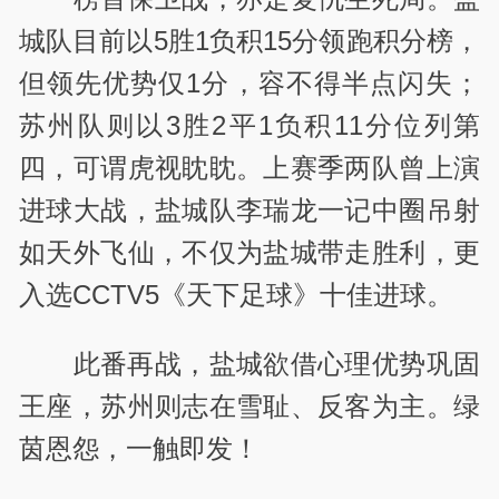
城队目前以5胜1负积15分领跑积分榜，
但领先优势仅1分，容不得半点闪失；
苏州队则以3胜2平1负积11分位列第
四，可谓虎视眈眈。上赛季两队曾上演
进球大战，盐城队李瑞龙一记中圈吊射
如天外飞仙，不仅为盐城带走胜利，更
入选CCTV5《天下足球》十佳进球。
此番再战，盐城欲借心理优势巩固
王座，苏州则志在雪耻、反客为主。绿
茵恩怨，一触即发！