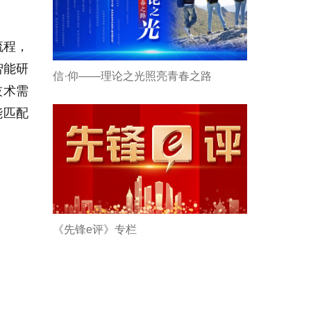
流程，
智能研
信·仰——理论之光照亮青春之路
技术需
能匹配
《先锋e评》专栏