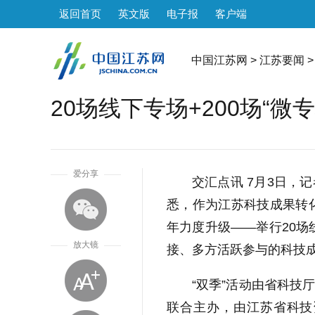
返回首页
英文版
电子报
客户端
中国江苏网
>
江苏要闻
>
20场线下专场+200场“微
1
爱分享
交汇点讯 7月3日，
悉，作为江苏科技成果转化
年力度升级——举行20场
放大镜
接、多方活跃参与的科技
“双季”活动由省科技
联合主办，由江苏省科技