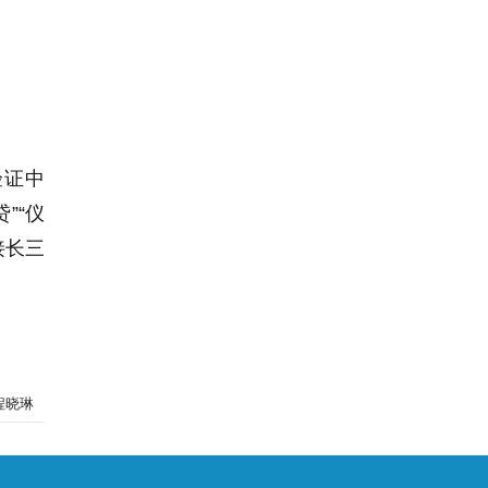
验证中
”“仪
接长三
程晓琳