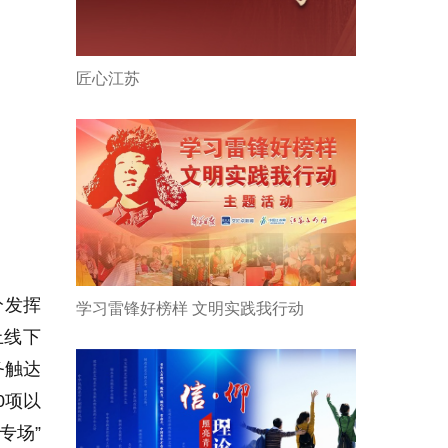
匠心江苏
分发挥
学习雷锋好榜样 文明实践我行动
上线下
务触达
0项以
专场”