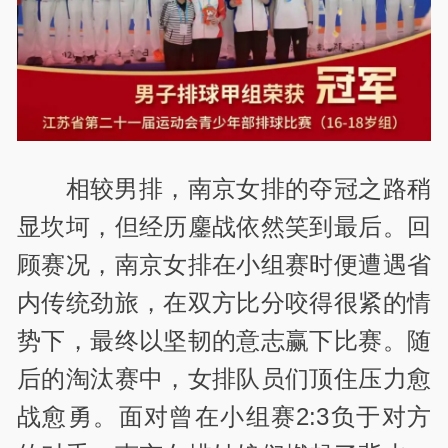
相较男排，南京女排的夺冠之路稍
显坎坷，但经历鏖战依然笑到最后。回
顾赛况，南京女排在小组赛时便遭遇省
内传统劲旅，在双方比分咬得很紧的情
势下，最终以坚韧的意志赢下比赛。随
后的淘汰赛中，女排队员们顶住压力愈
战愈勇。面对曾在小组赛2:3负于对方