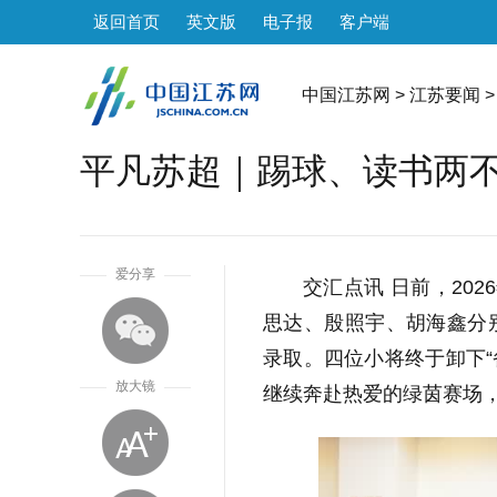
返回首页
英文版
电子报
客户端
中国江苏网
>
江苏要闻
>
平凡苏超｜踢球、读书两
1
爱分享
交汇点讯 日前，20
思达、殷照宇、胡海鑫分
录取。四位小将终于卸下“
放大镜
继续奔赴热爱的绿茵赛场