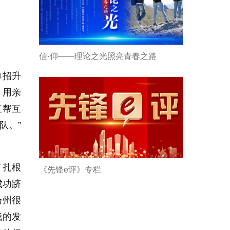
信·仰——理论之光照亮青春之路
单招升
，用亲
互帮互
队。”
了扎根
《先锋e评》专栏
成功跻
扬州很
我的发