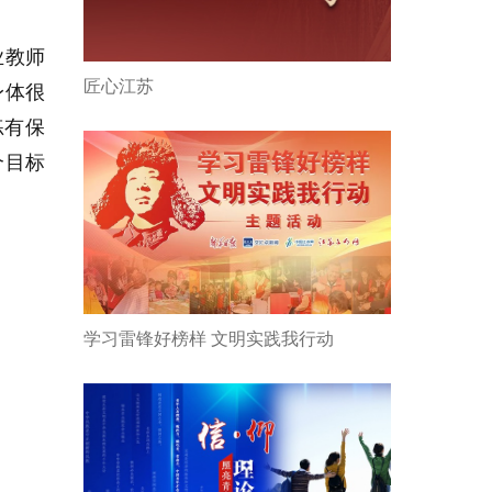
业教师
匠心江苏
身体很
练有保
个目标
学习雷锋好榜样 文明实践我行动