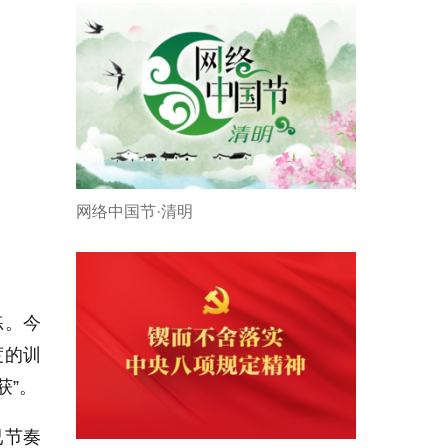
网络中国节·清明
练。今
度的训
获”。
已节奏