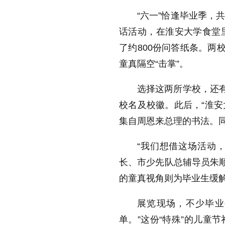
“
六一
”
恰逢毕业季，
话活动，在淮安大学食堂
了约
800
份问答纸条。两校
童真隔空“击掌”。
选择这两所学校，还
校名及校徽。此后，“淮安
集自周恩来总理的书法。
“
我们想借这场活动
长、市少先队总辅导员朱
的童真视角则为毕业生缓
展览现场，不少毕业
单。
”
这份“特殊”的儿童