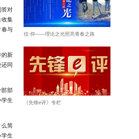
问答对
共收集
青春与
信·仰——理论之光照亮青春之路
学的新
迹还同
少部部
小学生
《先锋e评》专栏
这么简
小学生