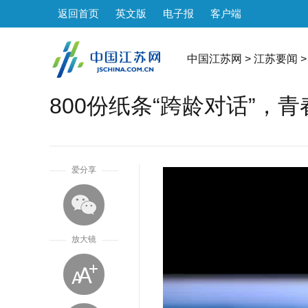
返回首页
英文版
电子报
客户端
中国江苏网
>
江苏要闻
>
800份纸条“跨龄对话”，青
1
爱分享
放大镜