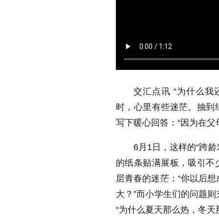
交汇点讯 “
为什么我
时，心里有些迷茫。抽到
写下暖心回答：
“
因为在父
6
月
1
日，这样的
“
跨龄
的纸条贴满展板，吸引不
层青春的迷茫：“你以后想
大？”而小学生们的问题则
“
为什么夏天那么热，冬天