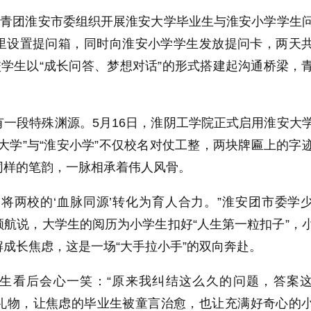
共青团淮安市委组织开展淮安大学毕业生与淮安小学学生
里设置提问箱，同时向淮安小学学生发放提问卡，两天
学生以“成长问答、梦想对话”的形式搭建起沟通桥梁，
有一段特殊渊源。
5
月
16
日，淮阴工学院正式启用淮安大
大学”与“淮安小学”不仅校名对仗工整，两块牌匾上的字
同样的笔韵，一脉相承着伟人风骨。
，将两校的
‘
血脉同源
’
转化为育人合力。
”
淮安团市委学
顺航说，大学生的阅历为小学生扣好“人生第一粒扣子
”
，
解成长焦虑，这是一场
“
大手拉小手
”
的双向奔赴。
生看后会心一笑：
“
原来我纠结这么久的问题，答案
节礼物，让焦虑的毕业生被童言治愈，也让充满好奇心的