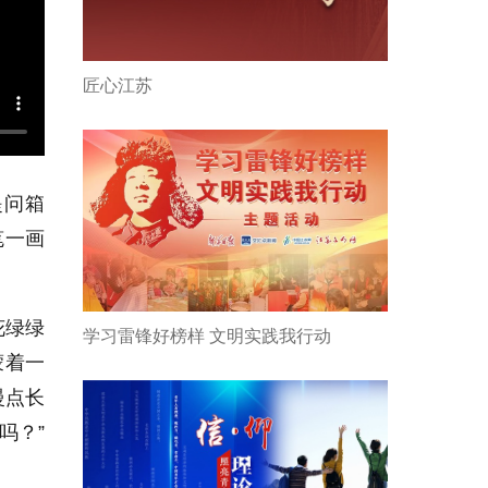
匠心江苏
提问箱
笔一画
花绿绿
学习雷锋好榜样 文明实践我行动
蒙着一
慢点长
吗？”