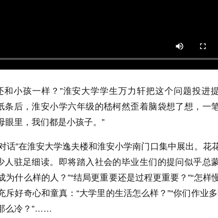
还和小孩一样？
”
淮安大学学生万力轩把这个问题投进
纸条后，淮安小学六年级的嵇柯然歪着脑袋想了想，一
母眼里，我们都是小孩子。
”
对话
”
在淮安大学逸夫楼和淮安小学南门口集中展出。花
少人驻足细读。即将踏入社会的毕业生们的提问似乎总
成为什么样的人？”“结局更重要还是过程更重要？”“怎样
充斥好奇心和童真：“大学里的生活怎么样？”“你们作业多
那么冷？
”
……