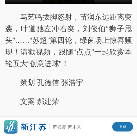
马艺鸣拔脚怒射，苗润东远距离突
袭，叶道驰左冲右突，刘俊伯“狮子甩
头”……“苏超”第四轮，绿茵场上惊喜频
现！请戳视频，跟随“点点”一起欣赏本
轮五大“创意进球”！
策划 孔德信 张浩宇
文案 郝建荣
视频 郝建荣 曾雪琦
下载