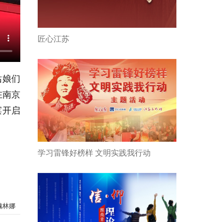
匠心江苏
姑娘们
在南京
滨开启
学习雷锋好榜样 文明实践我行动
魏林娜