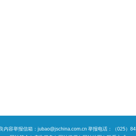
内容举报信箱：jubao@jschina.com.cn 举报电话：（025）847