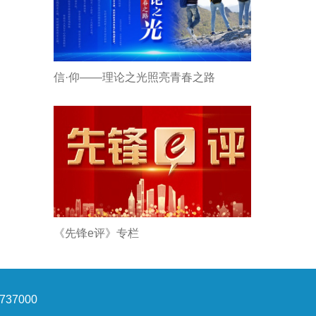
信·仰——理论之光照亮青春之路
《先锋e评》专栏
37000