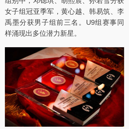
组别中，邓锶琪、胡熙宸、孙若雪分获
女子组冠亚季军，黄心越、韩易筑、李
禹墨分获男子组前三名。U9组赛事同
样涌现出多位潜力新星。