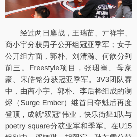
经过两日鏖战，王瑞苗、亓祥宇、
商小宇分获男子公开组冠亚季军；女子
公开组方面，郭朴、刘清漪、何歆分列
前三。Freestyle项目，张珺骞、母家
豪、宋皓铭分获冠亚季军。3V3团队赛
中，由商小宇、郭朴、李后桦组成的澜
烬（Surge Ember）继首日夺魁后再度
登顶，成就“双冠”伟业，快乐街舞1队与
poetry square分获亚军和季军。在U15