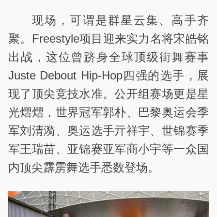
现场，可谓是群星云集、高手齐
聚。Freestyle项目迎来实力名将宋皓铭
出战，这位曾跻身全球顶级街舞赛事
Juste Debout Hip-Hop四强的选手，展
现了顶尖竞技水准。公开组赛场更是星
光熠熠，世界冠军郭朴、巴黎奥运会季
军刘清漪、奥运选手亓祥宇、世锦赛季
军王瑞苗、亚锦赛亚军商小宇等一众国
内顶尖霹雳舞选手悉数登场。