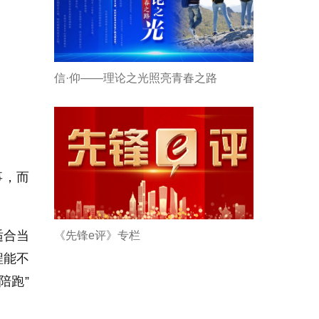
信·仰——理论之光照亮青春之路
事，而
适合当
《先锋e评》专栏
程能不
陪跑”