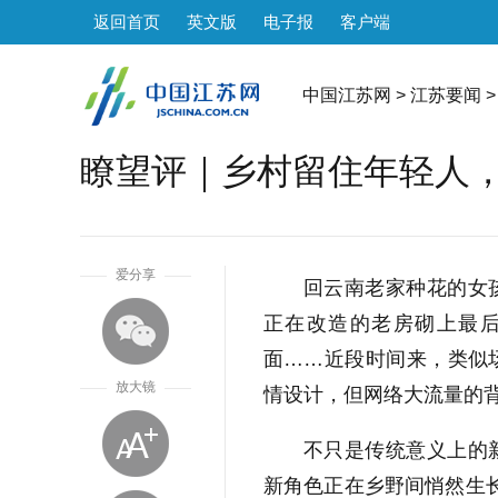
返回首页
英文版
电子报
客户端
中国江苏网
>
江苏要闻
>
瞭望评｜乡村留住年轻人
1
爱分享
回云南老家种花的女
正在改造的老房砌上最
面……近段时间来，类似
放大镜
情设计，但网络大流量的
不只是传统意义上的
新角色正在乡野间悄然生