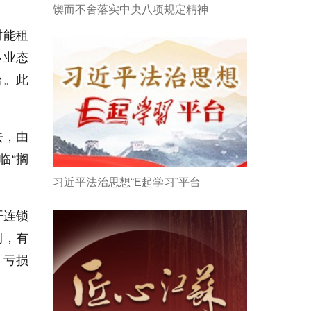
锲而不舍落实中央八项规定精神
村能租
多业态
台。此
去，由
临“搁
习近平法治思想“E起学习”平台
开连锁
例，有
月亏损