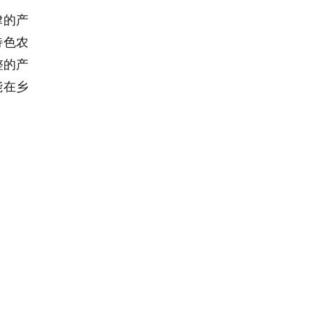
律的产
特色农
整的产
能在乡