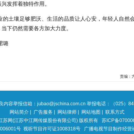
振兴发挥着独特作用。
业的土壤足够肥沃、生活的品质让人心安，年轻人自然
，当下仍然需要各方加大力度。
珺璐
责编：
内容举报信箱：jubao@jschina.com.cn 举报电话：（025）847
网站简介
|
广告服务
|
网站律师
|
网站地图
|
联系方式
江苏网(江苏中江网传媒股份有限公司) 版权所有
苏ICP备07000
06001号
视听节目许可证1008318号
广播电视节目制作经营许