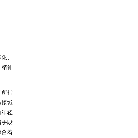
等化、
子精神
者所指
连接城
的年轻
播手段
弥合着