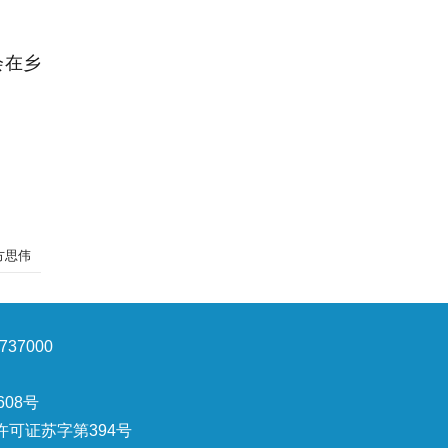
会在乡
方思伟
37000
608号
可证苏字第394号