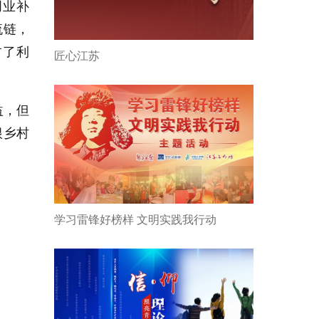
创业补
流链，
占了利
匠心江苏
益，但
根乡村
学习雷锋好榜样 文明实践我行动