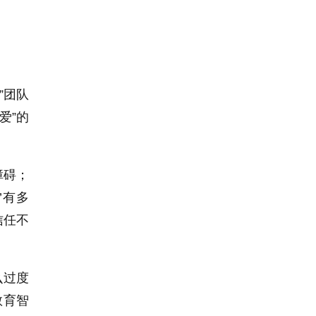
”团队
爱”的
障碍；
’有多
信任不
么过度
教育智