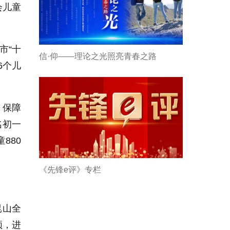
会儿童
市“十
信·仰——理论之光照亮青春之路
6个儿
。
，保障
名初一
880
《先锋e评》专栏
昆山全
领，进