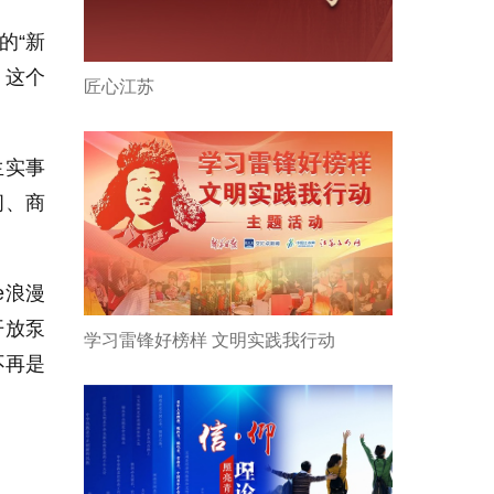
的“新
。这个
匠心江苏
生实事
闲、商
e浪漫
开放泵
学习雷锋好榜样 文明实践我行动
不再是