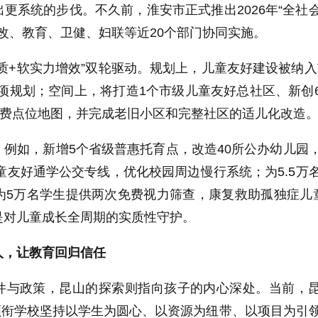
更系统的步伐。不久前，淮安市正式推出2026年“全社
发改、教育、卫健、妇联等近20个部门协同实施。
质+软实力增效”双轮驱动。规划上，儿童友好建设被纳入
项规划；空间上，将打造1个市级儿童友好总社区、新创
免费点位地图，并完成老旧小区和完整社区的适儿化改造
例如，新增5个省级普惠托育点，改造40所公办幼儿园
儿童友好通学公交专线，优化校园周边慢行系统；为5.5万
5万名学生提供两次免费视力筛查，康复救助孤独症儿童
是对儿童成长全周期的实质性守护。
人，让教育回归信任
件与政策，昆山的探索则指向孩子的内心深处。当前，
各领衔学校坚持以学生为圆心、以资源为纽带、以项目为引