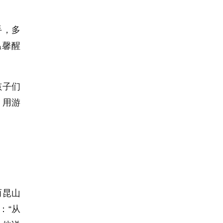
手，多
温馨醒
孩子们
，用游
而昆山
：“从