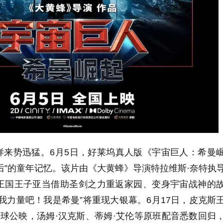
样来势迅猛。6月5日，好莱坞真人版《宇宙巨人：希曼
90后”的童年记忆。该片由《大黄蜂》导演特拉维斯·奈特执
王国王子亚当借助圣剑之力重返家园、变身宇宙战神的
我力量吧！我是希曼”将重现大银幕。6月17日，皮克斯
球公映，汤姆·汉克斯、蒂姆·艾伦等原班配音悉数回归