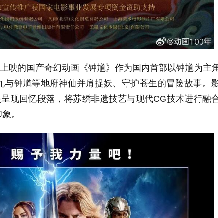
日上映的国产奇幻动画《钟馗》作为国内首部以钟馗为主
九与钟馗等地府神仙并肩捉妖、守护苍生的冒险故事。
头呈现回忆段落，将苏绣非遗技艺与现代CG技术进行融
印象。