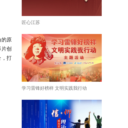
匠心江苏
角的原
影片创
合，打
学习雷锋好榜样 文明实践我行动