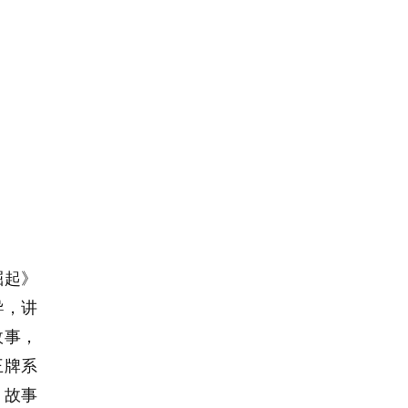
崛起》
导，讲
故事，
王牌系
，故事