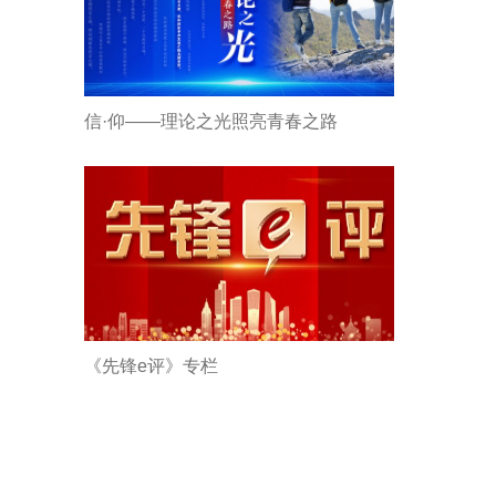
信·仰——理论之光照亮青春之路
《先锋e评》专栏