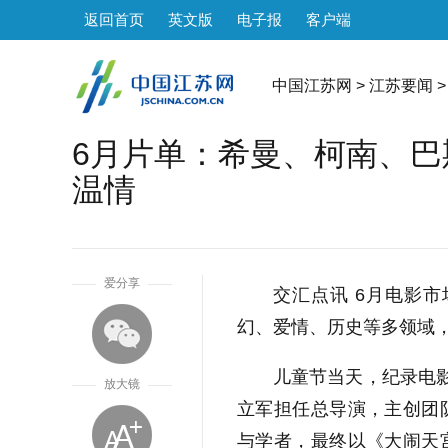
返回首页
英文版
电子报
客户端
中国江苏网
>
江苏要闻
>
6月片单：希曼、柯南、
温情
1
爱分享
交汇点讯 6月电影
幻、爱情、历史等多领域
儿童节当天，纪录电影
放大镜
立军担任总导演，主创团
与学者，最终以《大闹天