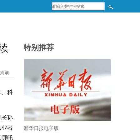
续
特别推荐
周娴
作、科
院长孙
从业者
新华日报电子版
《哪吒