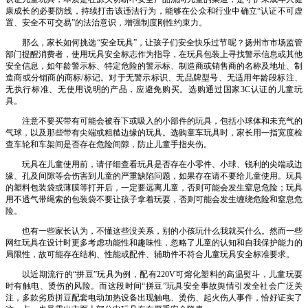
康成长的必要防线，持续打击该违法行为，能够在公众和行业中确立“认证不可虚
置、安全不可交易”的法治意识，增强制度刚性约束力。
那么，家长如何挑选“安全玩具”，让孩子们安全快乐过节呢？扬州市市场监管
部门提醒消费者，使用玩具安全标志作为指导，在玩具包装上寻找警示信息或其他
安全信息，如年龄警示标、特定危险的警示标、制造商或销售商的名称及地址、制
造商或分销商的商标/标记。对于无警示标识、无品牌型号、无适用年龄段标注、
无执行标准、无使用说明的产品，应避免购买。选购通过国家3C认证的儿童玩
具。
注意不要买带有可能会被吞下或吸入的小部件的玩具，包括小球体和未充气的
气球，以及那些带有尖端或粗糙边缘的玩具。选购童车玩具时，家长用一指宽度检
查车轮和车架间是否存在危险间隙，防止儿童手指夹伤。
玩具在儿童使用前，请仔细查看玩具是否存在小零件、小球、锐利的尖端或边
缘、孔及间隙等会伤害到儿童的严重缺陷问题，如果存在请不要给儿童使用。玩具
的塑料包装袋或薄膜等打开后，一定要远离儿童，否则可能会发生窒息危险；玩具
用不透气带绳索的包装袋不要让孩子拿着玩耍，否则可能会发生缠绕危险和窒息危
险。
也有一些家长认为，不懂这些没关系，别的小孩玩什么我就买什么。然而一些
网红玩具在设计时更多考虑功能性和趣味性，忽略了儿童的认知和自我保护能力的
局限性，故可能存在结构、性能或配件、辅助件不符合儿童玩具安全标准要求。
以近期流行的“拼豆”玩具为例，配有220V可熔化塑料的高温熨斗，儿童玩耍
时有触电、烫伤的风险。而这段时间“拼豆”玩具安全事故舆情引发全社会广泛关
注，多款劣质拼豆配套电动加热设备出现触电、烫伤、起火伤人事件，恰好证实了