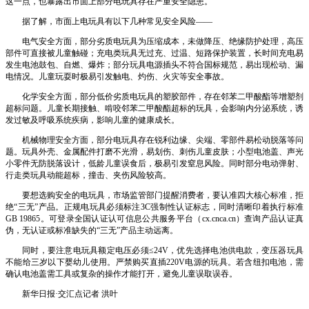
这一点，也暴露出市面上部分电玩具存在严重安全隐患。
据了解，市面上电玩具有以下几种常见安全风险——
电气安全方面，部分劣质电玩具为压缩成本，未做降压、绝缘防护处理，高压
部件可直接被儿童触碰；充电类玩具无过充、过温、短路保护装置，长时间充电易
发生电池鼓包、自燃、爆炸；部分玩具电源插头不符合国标规范，易出现松动、漏
电情况。儿童玩耍时极易引发触电、灼伤、火灾等安全事故。
化学安全方面，部分低价劣质电玩具的塑胶部件，存在邻苯二甲酸酯等增塑剂
超标问题。儿童长期接触、啃咬邻苯二甲酸酯超标的玩具，会影响内分泌系统，诱
发过敏及呼吸系统疾病，影响儿童的健康成长。
机械物理安全方面，部分电玩具存在锐利边缘、尖端、零部件易松动脱落等问
题。玩具外壳、金属配件打磨不光滑，易划伤、刺伤儿童皮肤；小型电池盖、声光
小零件无防脱落设计，低龄儿童误食后，极易引发窒息风险。同时部分电动弹射、
行走类玩具动能超标，撞击、夹伤风险较高。
要想选购安全的电玩具，市场监管部门提醒消费者，要认准四大核心标准，拒
绝“三无”产品。正规电玩具必须标注3C强制性认证标志，同时清晰印着执行标准
GB 19865。可登录全国认证认可信息公共服务平台（cx.cnca.cn）查询产品认证真
伪，无认证或标准缺失的“三无”产品主动远离。
同时，要注意电玩具额定电压必须≤24V，优先选择电池供电款，变压器玩具
不能给三岁以下婴幼儿使用。严禁购买直插220V电源的玩具。若含纽扣电池，需
确认电池盖需工具或复杂的操作才能打开，避免儿童误取误吞。
新华日报·交汇点记者 洪叶