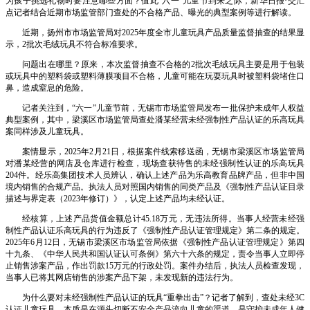
为孩子挑选礼物时要注意哪些方面？值此“六一”儿童节到来之际，新华日报·交汇
点记者结合近期市场监管部门查处的不合格产品、曝光的典型案例等进行解读。
近期，扬州市市场监管局对2025年度全市儿童玩具产品质量监督抽查的结果显
示，2批次毛绒玩具不符合标准要求。
问题出在哪里？原来，本次监督抽查不合格的2批次毛绒玩具主要是用于包装
或玩具中的塑料袋或塑料薄膜项目不合格，儿童可能在玩耍玩具时被塑料袋堵住口
鼻，造成窒息的危险。
记者关注到，“六一”儿童节前，无锡市市场监管局发布一批保护未成年人权益
典型案例，其中，梁溪区市场监管局查处潘某经营未经强制性产品认证的乐高玩具
案同样涉及儿童玩具。
案情显示，2025年2月21日，根据案件线索移送函，无锡市梁溪区市场监管局
对潘某经营的网店及仓库进行检查，现场查获待售的未经强制性认证的乐高玩具
204件。经乐高集团技术人员辨认，确认上述产品为乐高教育品牌产品，但非中国
境内销售的合规产品。执法人员对照国内销售的同类产品及《强制性产品认证目录
描述与界定表（2023年修订）》，认定上述产品均未经认证。
经核算，上述产品货值金额总计45.18万元，无违法所得。当事人经营未经强
制性产品认证乐高玩具的行为违反了《强制性产品认证管理规定》第二条的规定。
2025年6月12日，无锡市梁溪区市场监管局依据《强制性产品认证管理规定》第四
十九条、《中华人民共和国认证认可条例》第六十六条的规定，责令当事人立即停
止销售涉案产品，作出罚款15万元的行政处罚。案件办结后，执法人员检查发现，
当事人已将其网店销售的涉案产品下架，未发现新的违法行为。
为什么要对未经强制性产品认证的玩具“重拳出击”？记者了解到，查处未经3C
认证儿童玩具，本质是在源头切断不安全产品流向儿童的渠道，是守护未成年人健