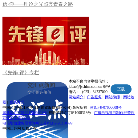
信·仰——理论之光照亮青春之路
《先锋e评》专栏
本站不良内容举报信箱：
交汇点新闻
jubao@jschina.com.cn 举报
下载
电话：（025）84737000
交汇创造价值
网站简介
|
广告服务
|
网站律师
|
网站地
图
|
联系方式
中国江苏网(江苏中江网传媒股份有限公司) 版权所有
苏ICP备07000608号
国新网许可证3212006001号
视听节目许可证1008318号
广播电视节目制作经营许
可证苏字第394号
电信增值业务经营许可证苏B1,B2-20210399
中国江苏网 版权所有