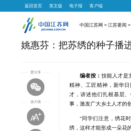
返回首页
英文版
电子报
客户端
中国江苏网
>
江苏要闻
>
姚惠芬：把苏绣的种子播
1
爱分享
编者按：
技能人才是
精神、工匠精神，新华日报
才，讲述他们扎根基层、
放大镜
事，激发广大乡土人才的
“
同学们注意，绣花
绣，这样才能形成一朵花