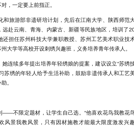
不对，一定要上前指正。
化和旅游部非遗研培计划，先后在江南大学、陕西师范
，远赴云南、青海、内蒙古、新疆等民族地区，培训了
2
她还担任苏州科技大学兼职教授、苏州工艺美术职业技
苏州大学等高校开设刺绣兴趣班，义务培养青年传承人。
，她连续多年提出培养年轻绣娘的提案，建议设立
“
苏绣
习苏绣的年轻人给予生活补助，鼓励非遗传承人和工艺
补助。
则
——
不限定题材，让学生自己选。
“
他喜欢花鸟我教花
欢风景我教风景，只有因材施教才能最大限度激发兴