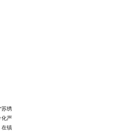
“
苏绣
龄化严
，在镇