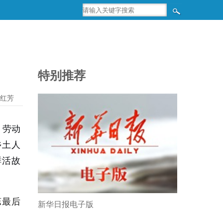
特别推荐
红芳
、劳动
乡土人
鲜活故
蕊最后
新华日报电子版