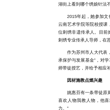
湖街上看到哪个绣娘针法
2015
年起，她参加文
云南艺术学院等院校授课
位刺绣非遗传承人。目前
刺绣专业传承人导师，在
作为苏州市人大代表
承保护与发展基金
”
，对学
师带徒授艺，并给予相应
因材施教点燃兴趣
姚惠芬有一条带徒原
喜欢人物我教人物，他喜
力。
”