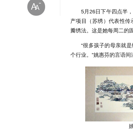
5
月
26
日下午四点半
产项目（苏绣）代表性传
瓣绣法。这是她每周二的
“
很多孩子的母亲就是
放大字体
个行业。
”
姚惠芬的言语间
缩小字体