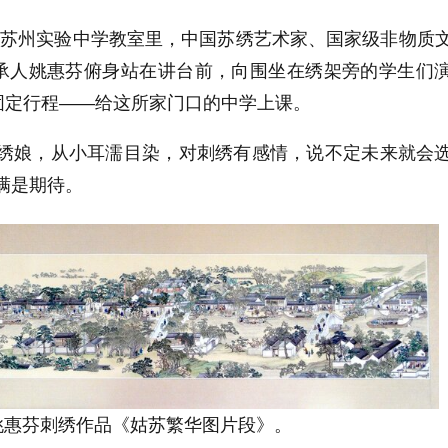
，苏州实验中学教室里，中国苏绣艺术家、国家级非物质
承人姚惠芬俯身站在讲台前，向围坐在绣架旁的学生们
固定行程
——
给这所家门口的中学上课。
绣娘，从小耳濡目染，对刺绣有感情，说不定未来就会
满是期待。
姚惠芬刺绣作品《姑苏繁华图片段》。