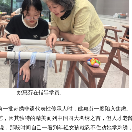
姚惠芬在指导学员。
第一批
‌苏绣
非遗代表性传承人时，姚惠芬一度陷入焦虑。
艺，因其独特的精美而列中国四大名绣之首，但人才老
说，那段时间自己一看到年轻女孩就忍不住劝她学刺绣