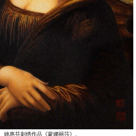
姚惠芬刺绣作品《蒙娜丽莎》。