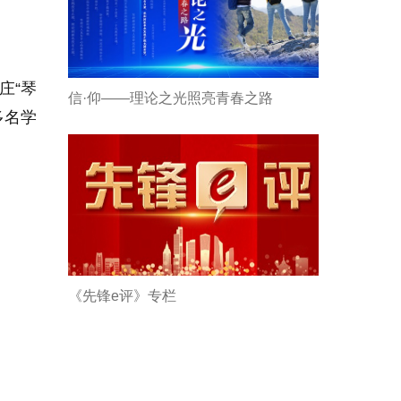
庄
“
琴
信·仰——理论之光照亮青春之路
多名学
《先锋e评》专栏