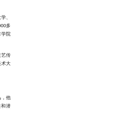
大学、
000
多
术学院
技艺传
美术大
鸟，他
趣和潜