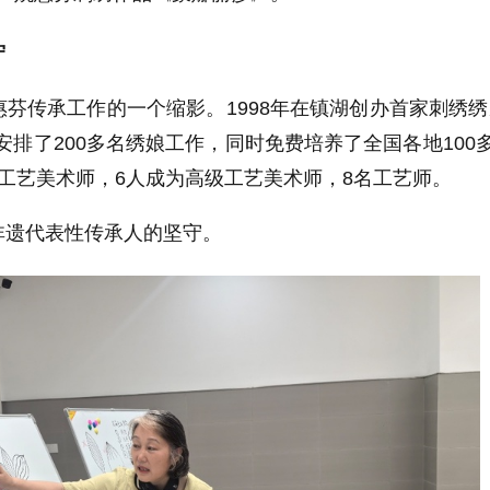
守
惠芬传承工作的一个缩影。
1998
年在镇湖创办首家刺绣绣
安排了
200
多名绣娘工作，同时免费培养了全国各地
100
工艺美术师，
6
人成为高级工艺美术师，
8
名工艺师。
非遗代表性传承人的坚守。