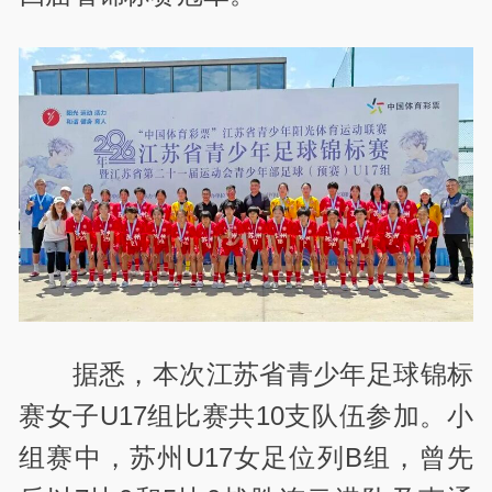
据悉，本次江苏省青少年足球锦标
赛女子U17组比赛共10支队伍参加。小
组赛中，苏州U17女足位列B组，曾先