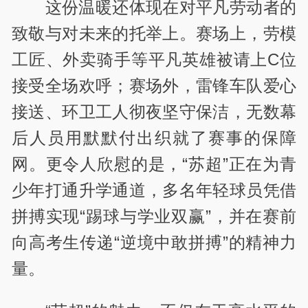
这份温暖还体现在对平凡劳动者的
致敬与对未来的托举上。赛场上，劳模
工匠、外卖骑手等平凡英雄被请上
C
位
接受全场欢呼；赛场外，雷锋车队爱心
接送、环卫工人彻夜坚守保洁，无数幕
后人员用默默付出织就了赛事的保障
网。更令人欣慰的是，
“
苏超
”
正在为青
少年打通升学通道，多名年轻球员凭借
拼搏实现
“
踢球与学业双赢
”
，并在赛前
向高考生传递
“
逆境中敢拼搏
”
的精神力
量。