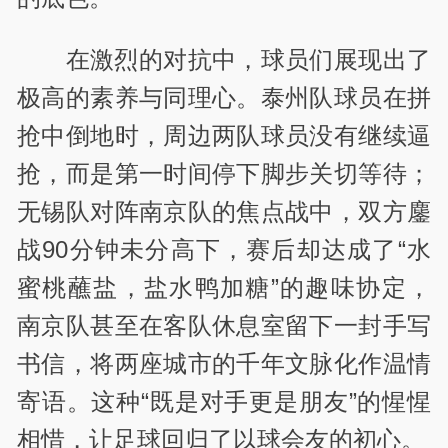
在激烈的对抗中，球员们展现出了
极高的素养与同理心。泰州队球员在拼
抢中倒地时，周边两队球员没有继续逼
抢，而是第一时间停下脚步关切等待；
无锡队对阵南京队的焦点战中，双方鏖
战
90
分钟未分高下，赛后却达成了
“
水
蜜桃蘸盐，盐水鸭加糖
”
的趣味协定，
南京队甚至在客队休息室留下一封手写
书信，将两座城市的千年文脉化作温情
寄语。这种
“
既是对手更是朋友
”
的惺惺
相惜，让足球回归了以球会友的初心。