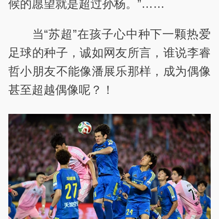
候的愿望就是超过孙杨。”……
当“苏超”在孩子心中种下一颗热爱
足球的种子，诚如网友所言，谁说李睿
哲小朋友不能像潘展乐那样，成为偶像
甚至超越偶像呢？！