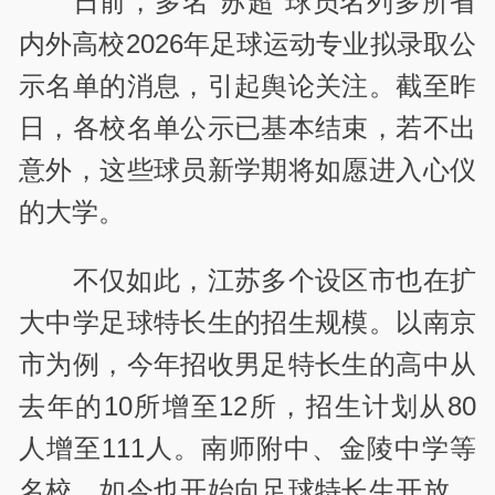
日前，多名“苏超”球员名列多所省
内外高校2026年足球运动专业拟录取公
示名单的消息，引起舆论关注。截至昨
日，各校名单公示已基本结束，若不出
意外，这些球员新学期将如愿进入心仪
的大学。
不仅如此，江苏多个设区市也在扩
大中学足球特长生的招生规模。以南京
市为例，今年招收男足特长生的高中从
去年的10所增至12所，招生计划从80
人增至111人。南师附中、金陵中学等
名校，如今也开始向足球特长生开放。