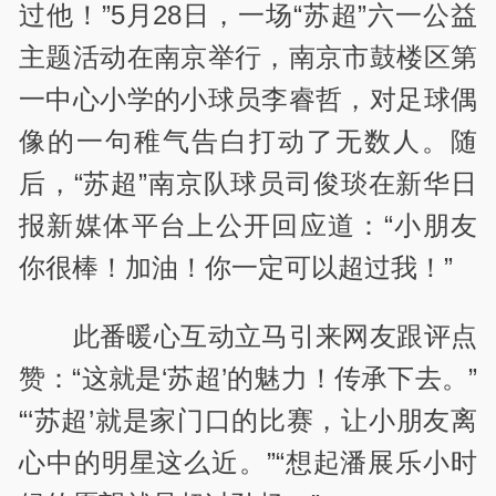
过他！”5月28日，一场“苏超”六一公益
主题活动在南京举行，南京市鼓楼区第
一中心小学的小球员李睿哲，对足球偶
像的一句稚气告白打动了无数人。随
后，“苏超”南京队球员司俊琰在新华日
报新媒体平台上公开回应道：“小朋友
你很棒！加油！你一定可以超过我！”
此番暖心互动立马引来网友跟评点
赞：“这就是‘苏超’的魅力！传承下去。”
“‘苏超’就是家门口的比赛，让小朋友离
心中的明星这么近。”“想起潘展乐小时