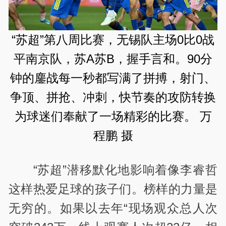
“苏超”第八周比赛，无锡队主场0比0战
平南京队，苏A苏B，握手言和。90分
钟的鏖战每一秒都写满了拼搏，射门、
争顶、拼抢、冲刺，快节奏的攻防转换
为球迷们奉献了一场精彩的比赛。 万
程鹏 摄
“苏超”潜移默化地影响着像李睿哲
这样热爱足球的孩子们。榜样的力量是
无穷的。如果以去年“现场观众总人次