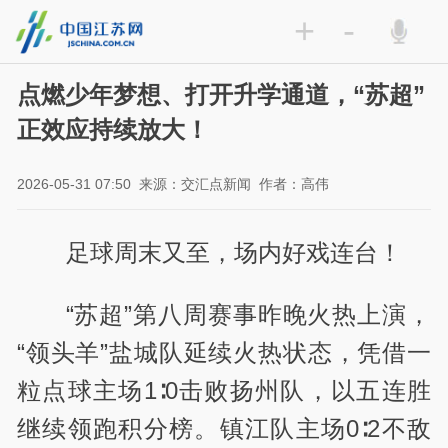
+
-
点燃少年梦想、打开升学通道，“苏超”
正效应持续放大！
2026-05-31 07:50
来源：交汇点新闻
作者：高伟
足球周末又至，场内好戏连台！
“苏超”第八周赛事昨晚火热上演，
“领头羊”盐城队延续火热状态，凭借一
粒点球主场1∶0击败扬州队，以五连胜
继续领跑积分榜。镇江队主场0∶2不敌