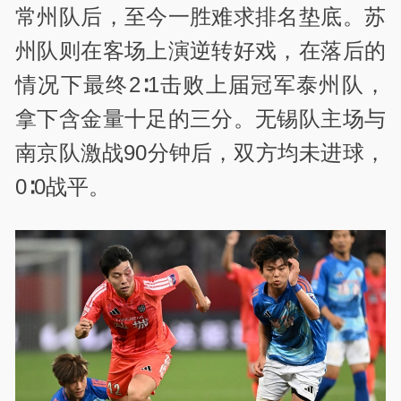
常州队后，至今一胜难求排名垫底。苏
州队则在客场上演逆转好戏，在落后的
情况下最终2∶1击败上届冠军泰州队，
拿下含金量十足的三分。无锡队主场与
南京队激战90分钟后，双方均未进球，
0∶0战平。