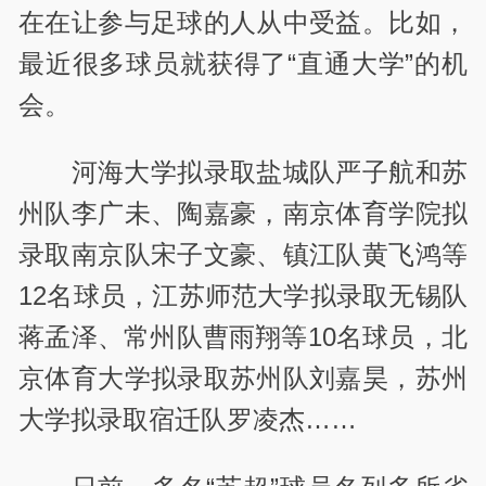
在在让参与足球的人从中受益。比如，
最近很多球员就获得了“直通大学”的机
会。
河海大学拟录取盐城队严子航和苏
州队李广未、陶嘉豪，南京体育学院拟
录取南京队宋子文豪、镇江队黄飞鸿等
12名球员，江苏师范大学拟录取无锡队
蒋孟泽、常州队曹雨翔等10名球员，北
京体育大学拟录取苏州队刘嘉昊，苏州
大学拟录取宿迁队罗凌杰……